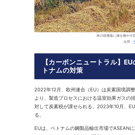
米の収穫後に畑を燃やす
出所：
【カーボンニュートラル】EU
トナムの対策
2022年12月、欧州連合（EU）は炭素国境
より、製造プロセスにおける温室効果ガスの排
対して炭素税が課せられる。2023年10月、E
る。
EUは、ベトナムの鋼製品輸出市場でASEANに