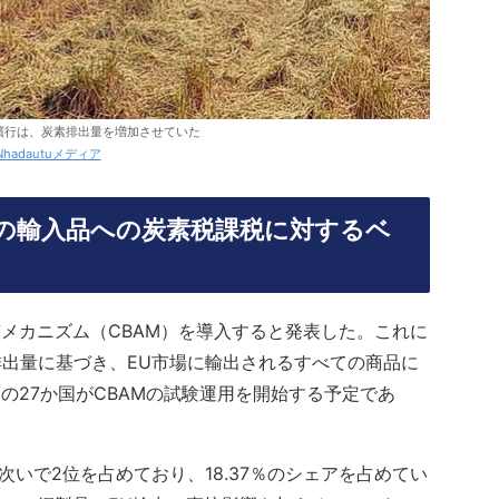
慣行は、炭素排出量を増加させていた
Nhadautuメディア
の輸入品への炭素税課税に対するベ
調整メカニズム（CBAM）を導入すると発表した。これに
出量に基づき、EU市場に輸出されるすべての商品に
Uの27か国がCBAMの試験運用を開始する予定であ
次いで2位を占めており、18.37％のシェアを占めてい