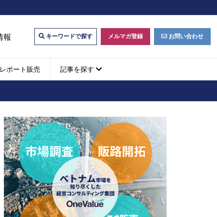
情報
メルマガ登録
お問い合わせ
キーワードで探す
レポート販売
記事を探す
ビジネスマッチング・販
ベトナムM&A
M&A動向
パートナー探索
ベトナム企業買収・出資
タルマーケティング・
b広告