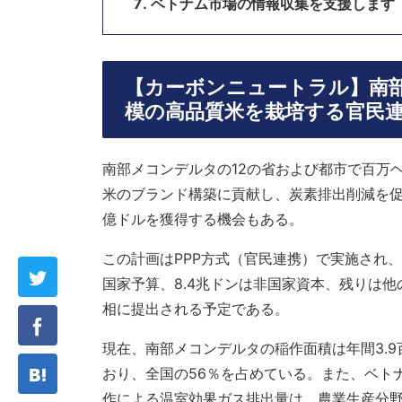
ベトナム市場の情報収集を支援します
【カーボンニュートラル】南
模の高品質米を栽培する官民
南部メコンデルタの12の省および都市で百万
米のブランド構築に貢献し、炭素排出削減を促
億ドルを獲得する機会もある。
この計画はPPP方式（官民連携）で実施され、
国家予算、8.4兆ドンは非国家資本、残りは他
相に提出される予定である。
現在、南部メコンデルタの稲作面積は年間3.9
おり、全国の56％を占めている。また、ベト
作による温室効果ガス排出量は、農業生産分野全