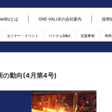
ietBizとは
ONE-VALUEの会社案内
採用
セミナー・イベント
ベトナムM&A
支援事例
有料
ベトナム経済
ベトナム
エネルギー
経済動向
路開拓
ケア
貿易・輸出入
現地
SDGs・ESG
デジ
の動向(4月第4号)
T
外国直接投資（FDI）
we
新型コロナの影響
SNS
EC