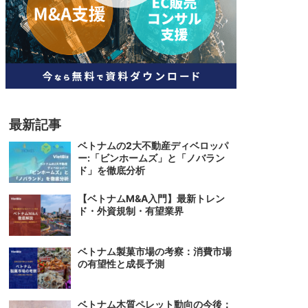
人材
ベトナム一般概況
技能
ベトナムでの生活
人材・エンジニア
文化・社会
政治
最新記事
ベトナムの2大不動産ディベロッパ
ー:「ビンホームズ」と「ノバラン
ド」を徹底分析
【ベトナムM&A入門】最新トレン
ド・外資規制・有望業界
ベトナム製菓市場の考察：消費市場
の有望性と成長予測
ベトナム木質ペレット動向の今後：