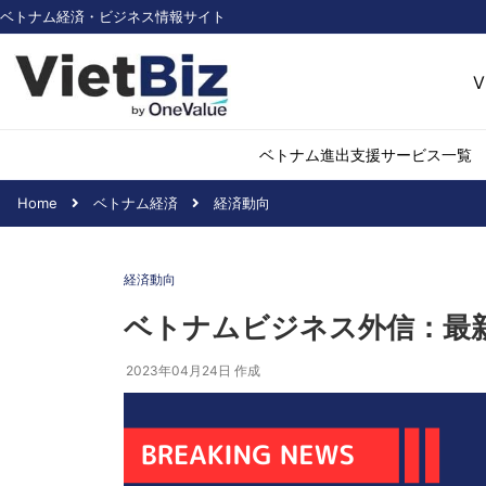
ベトナム経済・ビジネス情報サイト
V
ベトナム進出支援サービス一覧
Home
ベトナム経済
経済動向
ベトナム市場調査
環境・再生可能
経済動向
医薬品・ヘルス
日用消費・小売
ベトナムビジネス外信：最新
デジタル経済・I
2023年04月24日
作成
不動産・建設
物流・倉庫
アパレル
加工食品
化学・素材