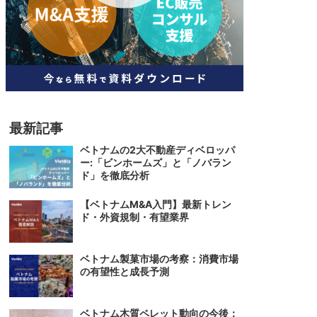
人材
ベトナム一般概況
技能
ベトナムでの生活
人材・エンジニア
文化・社会
政治
最新記事
ベトナムの2大不動産ディベロッパ
ー:「ビンホームズ」と「ノバラン
ド」を徹底分析
【ベトナムM&A入門】最新トレン
ド・外資規制・有望業界
ベトナム製菓市場の考察：消費市場
の有望性と成長予測
ベトナム木質ペレット動向の今後：