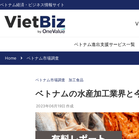
ベトナム経済・ビジネス情報サイト
V
ベトナム進出支援サービス一覧
Home
ベトナム市場調査
ベトナム市場調査
環境・再生可能
ベトナム市場調査
加工食品
医薬品・ヘルス
日用消費・小売
ベトナムの水産加工業界と
デジタル経済・I
2023年06月19日
作成
不動産・建設
物流・倉庫
アパレル
加工食品
化学・素材