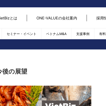
ietBizとは
ONE-VALUEの会社案内
採用
セミナー・イベント
ベトナムM&A
支援事例
有料
ベトナム経済
ベトナム
エネルギー
経済動向
路開拓
ケア
貿易・輸出入
現地
SDGs・ESG
デジ
今後の展望
T
外国直接投資（FDI）
we
新型コロナの影響
SNS
EC