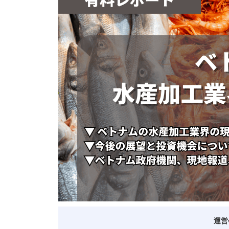
ベトナム進出
会社設立
外資規制
財務・会計
税制
補助金・助成金
ベトナムで働く・仕
運営