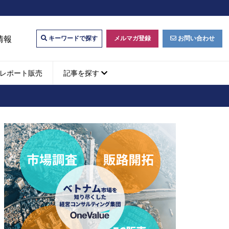
情報
メルマガ登録
お問い合わせ
キーワードで探す
レポート販売
記事を探す
ビジネスマッチング・販
ベトナムM&A
M&A動向
パートナー探索
ベトナム企業買収・出資
タルマーケティング・
b広告