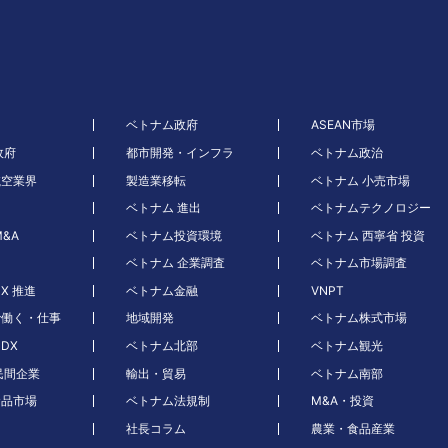
ベトナム政府
ASEAN市場
政府
都市開発・インフラ
ベトナム政治
航空業界
製造業移転
ベトナム 小売市場
ベトナム 進出
ベトナムテクノロジー
&A
ベトナム投資環境
ベトナム 西寧省 投資
ベトナム 企業調査
ベトナム市場調査
X 推進
ベトナム金融
VNPT
で働く・仕事
地域開発
ベトナム株式市場
DX
ベトナム北部
ベトナム観光
民間企業
輸出・貿易
ベトナム南部
食品市場
ベトナム法規制
M&A・投資
社長コラム
農業・食品産業