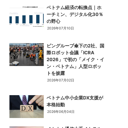
ベトナム経済の転換点｜ホ
ーチミン、デジタル化30％
ベトナム企業
ベトナム
感
の野心
ベトナム企業動向
特定
2026年07月10日
スタートアップ企業
高度
ビングループ傘下の2社、国
際ロボット会議「ICRA
2026」で初の「メイク・イ
ン・ベトナム」人型ロボッ
事
ベトナム業界地図
トを披露
2026年07月02日
ベトナム中小企業DX支援が
本格始動
2026年06月04日