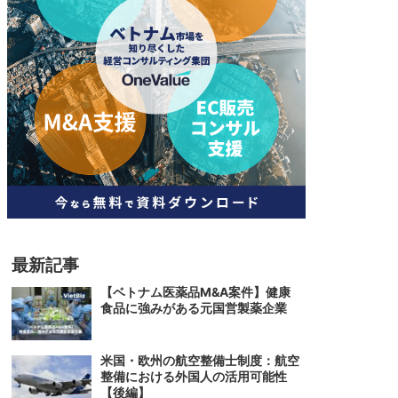
人材
ベトナム一般概況
技能
ベトナムでの生活
人材・エンジニア
文化・社会
政治
最新記事
【ベトナム医薬品M&A案件】健康
食品に強みがある元国営製薬企業
米国・欧州の航空整備士制度：航空
整備における外国人の活用可能性
【後編】