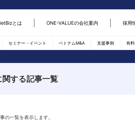
ietBizとは
ONE-VALUEの会社案内
採用
セミナー・イベント
ベトナムM&A
支援事例
有料
ベトナム経済
ベトナム
エネルギー
経済動向
路開拓
に関する記事一覧
ケア
貿易・輸出入
現地
SDGs・ESG
デジ
T
外国直接投資（FDI）
we
新型コロナの影響
SNS
EC
記事の一覧を表示します。