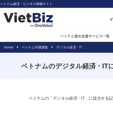
ベトナム経済・ビジネス情報サイト
V
ベトナム進出支援サービス一覧
Home
ベトナム市場調査
デジタル経済・IT
ベトナム市場調査
環境・再生可能
ベトナムのデジタル経済・IT
医薬品・ヘルス
日用消費・小売
デジタル経済・I
不動産・建設
物流・倉庫
ベトナムの「デジタル経済・IT」に該当する
アパレル
加工食品
化学・素材