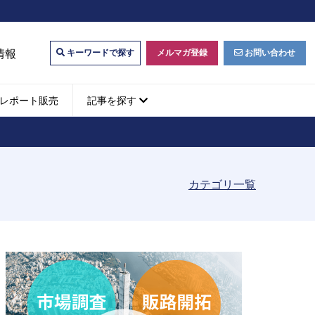
情報
メルマガ登録
お問い合わせ
キーワードで探す
レポート販売
記事を探す
ビジネスマッチング・販
ベトナムM&A
M&A動向
カテゴリ一覧
パートナー探索
ベトナム企業買収・出資
タルマーケティング・
b広告