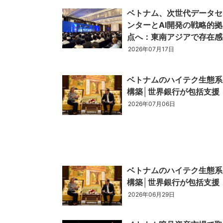
ベトナム、次世代データセ
ンターとAI開発の戦略的拠
ベトナム進出
点へ：東南アジアで存在
会社設立
2026年07月17日
外資規制
財務・会計
ベトナムのハイテク生態系
税制
構築│世界銀行が包括支援
補助金・助成金
2026年07月06日
ベトナムで働く・仕
ベトナムのハイテク生態系
構築│世界銀行が包括支援
2026年06月29日