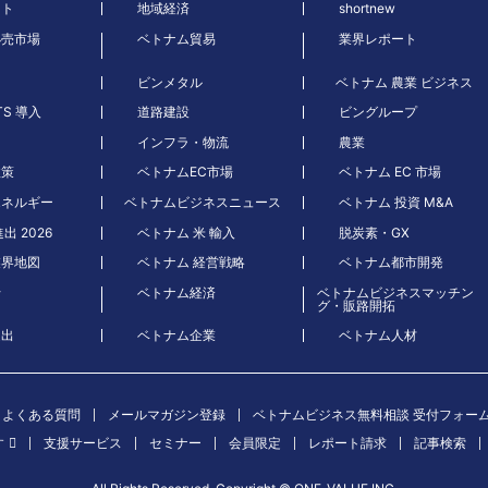
ート
地域経済
shortnew
小売市場
ベトナム貿易
業界レポート
ビンメタル
ベトナム 農業 ビジネス
TS 導入
道路建設
ビングループ
インフラ・物流
農業
政策
ベトナムEC市場
ベトナム EC 市場
エネルギー
ベトナムビジネスニュース
ベトナム 投資 M&A
出 2026
ベトナム 米 輸入
脱炭素・GX
業界地図
ベトナム 経営戦略
ベトナム都市開発
行
ベトナム経済
ベトナムビジネスマッチン
グ・販路開拓
進出
ベトナム企業
ベトナム人材
よくある質問
メールマガジン登録
ベトナムビジネス無料相談 受付フォー
す
支援サービス
セミナー
会員限定
レポート請求
記事検索