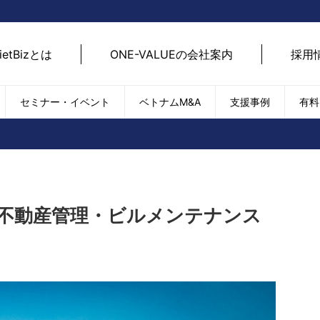
ietBizとは
ONE-VALUEの会社案内
採用
セミナー・イベント
ベトナムM&A
支援事例
有料
ベトナム経済
ベトナム
エネルギー
経済動向
路開拓
ケア
貿易・輸出入
現地
SDGs・ESG
デジ
の不動産管理・ビルメンテナンス
T
外国直接投資（FDI）
we
新型コロナの影響
SNS
EC