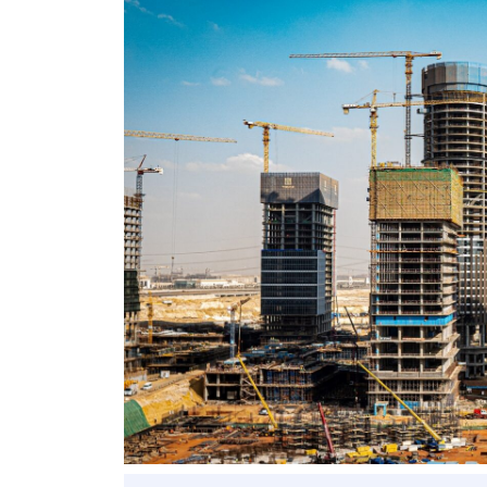
ベトナム進出
会社設立
外資規制
財務・会計
税制
補助金・助成金
ベトナムで働く・仕