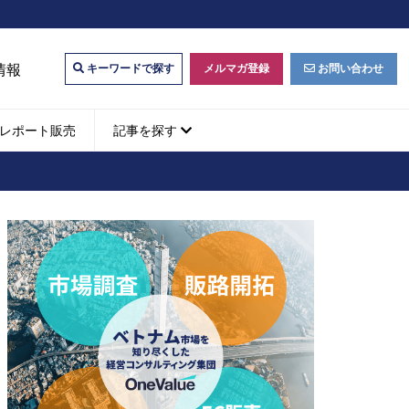
情報
メルマガ登録
お問い合わせ
キーワードで探す
レポート販売
記事を探す
ビジネスマッチング・販
ベトナムM&A
M&A動向
パートナー探索
ベトナム企業買収・出資
タルマーケティング・
b広告