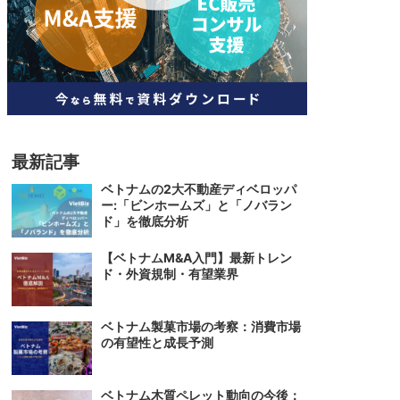
人材
ベトナム一般概況
技能
ベトナムでの生活
人材・エンジニア
文化・社会
政治
最新記事
ベトナムの2大不動産ディベロッパ
ー:「ビンホームズ」と「ノバラン
ド」を徹底分析
【ベトナムM&A入門】最新トレン
ド・外資規制・有望業界
ベトナム製菓市場の考察：消費市場
の有望性と成長予測
ベトナム木質ペレット動向の今後：