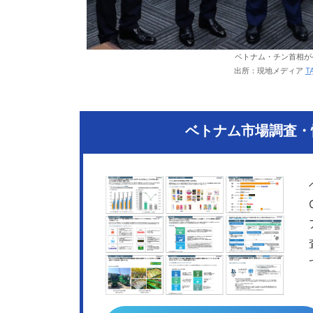
ベトナム・チン首相が
出所：現地メディア
T
ベトナム市場調査・情