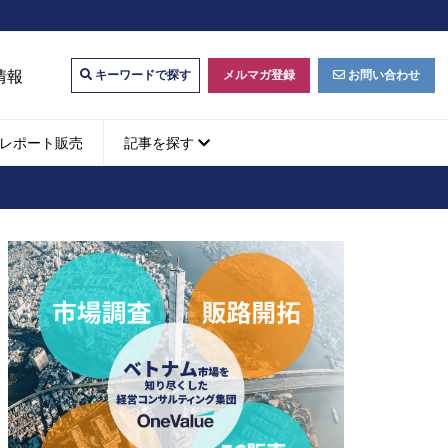
情報
メルマガ登録
お問い合わせ
キーワードで探す
レポート販売
記事を探す
ビジネスマッチング・販
ベトナムM&A
M&A動向
パートナー探索
ベトナム企業買収・出資
タルマーケティング・
b広告