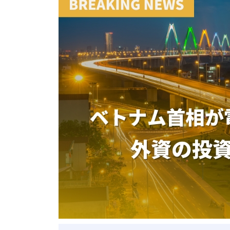
ベトナム進出
会社設立
外資規制
財務・会計
税制
補助金・助成金
ベトナムで働く・仕