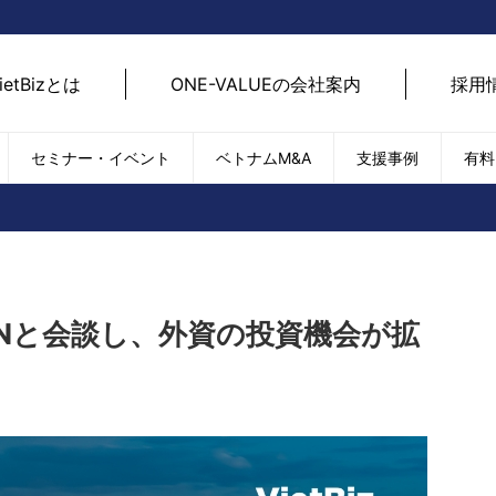
ietBizとは
ONE-VALUEの会社案内
採用
セミナー・イベント
ベトナムM&A
支援事例
有料
ベトナム経済
ベトナム
エネルギー
経済動向
路開拓
ケア
貿易・輸出入
現地
SDGs・ESG
デジ
Nと会談し、外資の投資機会が拡
T
外国直接投資（FDI）
we
新型コロナの影響
SNS
EC