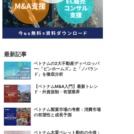
人材
ベトナム一般概況
技能
ベトナムでの生活
人材・エンジニア
文化・社会
政治
最新記事
ベトナムの2大不動産ディベロッパ
ー:「ビンホームズ」と「ノバラン
ド」を徹底分析
【ベトナムM&A入門】最新トレン
ド・外資規制・有望業界
ベトナム製菓市場の考察：消費市場
の有望性と成長予測
ベトナム木質ペレット動向の今後：