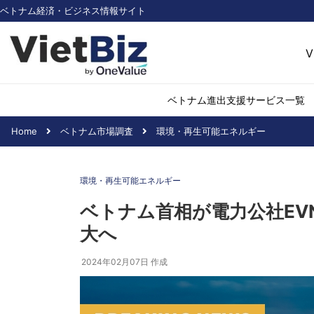
ベトナム経済・ビジネス情報サイト
V
ベトナム進出支援サービス一覧
Home
ベトナム市場調査
環境・再生可能エネルギー
ベトナム市場調査
環境・再生可能
環境・再生可能エネルギー
医薬品・ヘルス
日用消費・小売
ベトナム首相が電力公社EV
デジタル経済・I
大へ
不動産・建設
物流・倉庫
2024年02月07日
作成
アパレル
加工食品
化学・素材