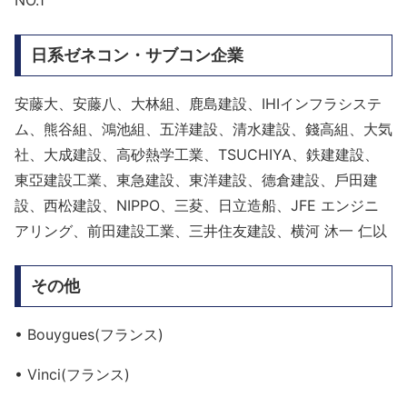
NO.1
日系ゼネコン・サブコン企業
安藤大、安藤八、大林組、鹿島建設、IHIインフラシステ
ム、熊谷組、鴻池組、五洋建設、清水建設、錢高組、大気
社、大成建設、高砂熱学工業、TSUCHIYA、鉄建建設、
東亞建設工業、東急建設、東洋建設、德倉建設、戶田建
設、西松建設、NIPPO、三荾、日立造船、JFE エンジニ
アリング、前田建設工業、三井住友建設、横河 沐一 仁以
その他
• Bouygues(フランス)
• Vinci(フランス)