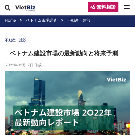
menu
無料相談
Home
ベトナム市場調査
不動産・建設
不動産・建設
ベトナム建設市場の最新動向と将来予測
2022年05月17日
作成