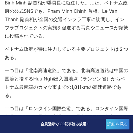
Binh Minh 副首相が委員長に就任した。また、ベトナム政
府の公式SNSでも、Pham Minh Chinh 首相、Le Van
Thanh 副首相が全国の交通インフラ工事に訪問し、イン
フラプロジェクトの実施を促進する写真やニュースが頻繁
に投稿されている。
ベトナム政府が特に注力している主要プロジェクトは２つ
ある。
一つ目は「北南高速道路」である。北南高速道路は中国の
国境と接するHuu Nghi出入国地点（ランソン省）からベ
トナム最南端のカマウ市までの1,811kmの高速道路であ
る。
二つ目は「ロンタイン国際空港」である。ロンタイン国際
空港はベトナム最大の空港となる予定であり、東南アジア
詳細を見る
のハブ空港としても期待される。ロンタイン空港の総面積
会員登録で800記事読み放題！