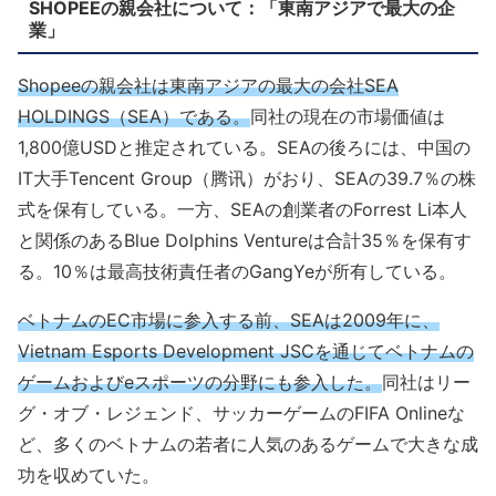
SHOPEEの親会社について：「東南アジアで最大の企
業」
Shopeeの親会社は東南アジアの最大の会社SEA
HOLDINGS（SEA）である。
同社の現在の市場価値は
1,800億USDと推定されている。SEAの後ろには、中国の
IT大手Tencent Group（腾讯）がおり、SEAの39.7％の株
式を保有している。一方、SEAの創業者のForrest Li本人
と関係のあるBlue Dolphins Ventureは合計35％を保有す
る。10％は最高技術責任者のGangYeが所有している。
ベトナムのEC市場に参入する前、SEAは2009年に、
Vietnam Esports Development JSCを通じてベトナムの
ゲームおよびeスポーツの分野にも参入した。
同社はリー
グ・オブ・レジェンド、サッカーゲームのFIFA Onlineな
ど、多くのベトナムの若者に人気のあるゲームで大きな成
功を収めていた。