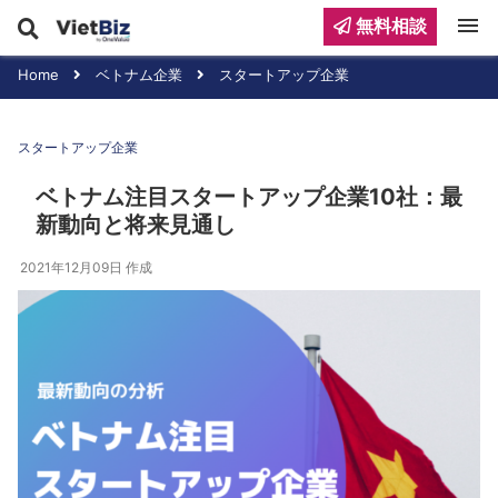
menu
無料相談
Home
ベトナム企業
スタートアップ企業
スタートアップ企業
ベトナム注目スタートアップ企業10社：最
新動向と将来見通し
2021年12月09日
作成