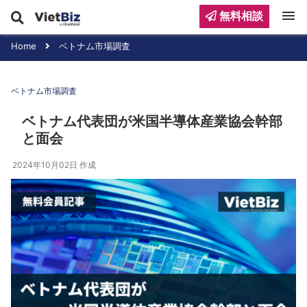
menu
無料相談
Home
ベトナム市場調査
ベトナム市場調査
ベトナム代表団が米国半導体産業協会幹部
と面会
2024年10月02日
作成