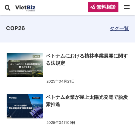
menu
無料相談
COP26
タグ一覧
ベトナムにおける植林事業展開に関す
る法規定
2025年04月21日
ベトナム企業が屋上太陽光発電で脱炭
素推進
2025年04月09日