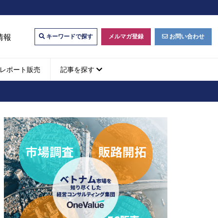
情報
メルマガ登録
お問い合わせ
キーワードで探す
レポート販売
記事を探す
ビジネスマッチング・販
ベトナムM&A
M&A動向
パートナー探索
ベトナム企業買収・出資
タルマーケティング・
b広告