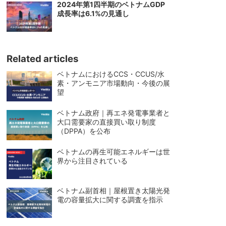
2024年第1四半期のベトナムGDP
成長率は6.1%の見通し
Related articles
ベトナムにおけるCCS・CCUS/水
素・アンモニア市場動向・今後の展
望
ベトナム政府｜再エネ発電事業者と
大口需要家の直接買い取り制度
（DPPA）を公布
ベトナムの再生可能エネルギーは世
界から注目されている
ベトナム副首相｜屋根置き太陽光発
電の容量拡大に関する調査を指示