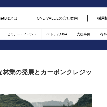
ietBizとは
ONE-VALUEの会社案内
採用
セミナー・イベント
ベトナムM&A
支援事例
有料
ベトナム経済
ベトナム
エネルギー
経済動向
路開拓
ケア
貿易・輸出入
現地
SDGs・ESG
デジ
な林業の発展とカーボンクレジッ
T
外国直接投資（FDI）
we
新型コロナの影響
SNS
EC