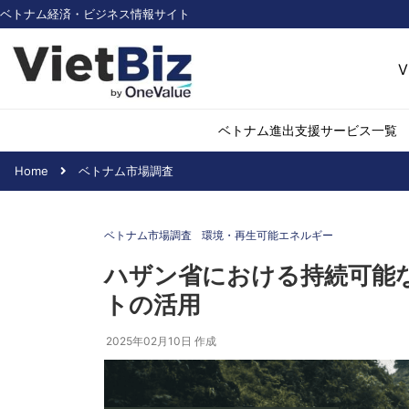
ベトナム経済・ビジネス情報サイト
V
ベトナム進出支援サービス一覧
Home
ベトナム市場調査
ベトナム市場調査
環境・再生可能
ベトナム市場調査
環境・再生可能エネルギー
医薬品・ヘルス
日用消費・小売
ハザン省における持続可能
デジタル経済・I
トの活用
不動産・建設
物流・倉庫
2025年02月10日
作成
アパレル
加工食品
化学・素材