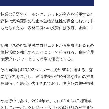
が林業の分野でカーボンクレジットの利点を活用するた
。森林は気候変動の防止や生物多様性の保全において非
をもたらすため、森林回復への投資には政府、企業、コ
室効果ガスの排出削減プロジェクトから生成されるもの
再植林活動を強化することによって得られる。森林管理
し、炭素クレジットとして市場で販売できる。
の面積は470,103ヘクタールで約59%に達する。森
重要な役割を果たし、経済成長や持続可能な生計の推進
大を目指した施策が実施されており、生産林の集中植林
進行中であり、2024年末までに90.4%の目標達成
略としてカーボンクレジット活用への取り組みが重要視