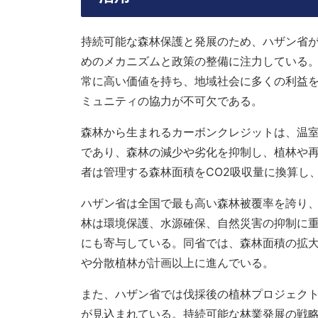
持続可能な森林保護と発展のため、ハザン省
めのメカニズムと政策の整備に注力している
常に高い価値を持ち、地域社会に多くの利益
ミュニティの協力が不可欠である。
森林から生まれるカーボンクレジットは、温
であり、森林の減少や劣化を抑制し、植林や
者は管理する森林面積をCO2吸収量に換算
ハザン省は全国で最も高い森林被覆率を誇り、そ
林は環境保護、水源確保、自然災害の抑制に
にも寄与している。同省では、森林面積の拡
や分散植林が計画以上に進んでいる。
また、ハザン省では伐採後の植林プロジェクトが
が見込まれている。持続可能な林業発展の戦