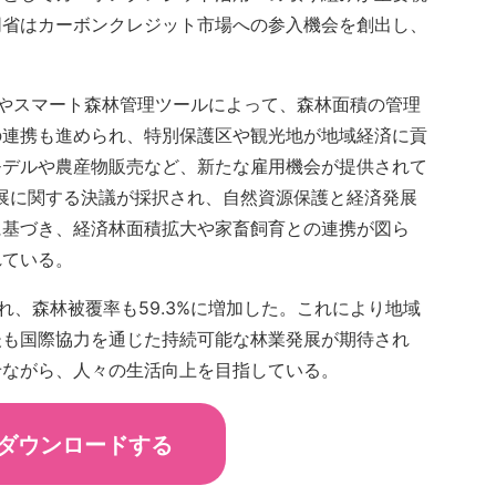
同省はカーボンクレジット市場への参入機会を創出し、
）やスマート森林管理ツールによって、森林面積の管理
の連携も進められ、特別保護区や観光地が地域経済に貢
モデルや農産物販売など、新たな雇用機会が提供されて
業発展に関する決議が採択され、自然資源保護と経済発展
に基づき、経済林面積拡大や家畜飼育との連携が図ら
れている。
られ、森林被覆率も59.3%に増加した。これにより地域
後も国際協力を通じた持続可能な林業発展が期待され
せながら、人々の生活向上を目指している。
ダウンロードする