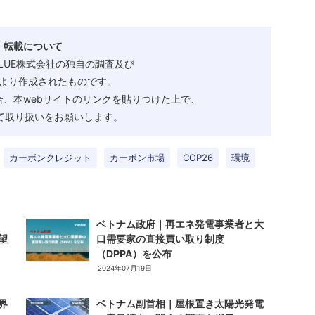
・転載について
ALUE株式会社の独自の調査及び
より作成されたものです。
、本webサイトのリンクを貼りつけた上で、
として取り扱いをお願いします。
カーボンクレジット
カーボン市場
COP26
環境
ベトナム政府｜再エネ発電事業者と大
望
口需要家の直接買い取り制度
（DPPA）を公布
2024年07月19日
界
ベトナム副首相｜屋根置き太陽光発電