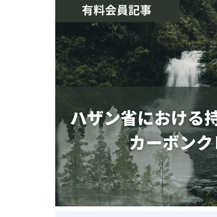
ベトナム進出
会社設立
外資規制
財務・会計
税制
補助金・助成金
ベトナムで働く・仕