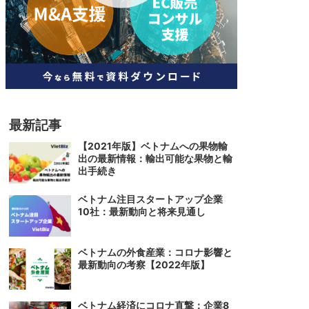
人材
ベトナム一般概況
技能
ベトナムでの生活
人材・エンジニア
文化・社会
政治
最新記事
【2021年版】ベトナムへの果物輸
出の最新情報：輸出可能な果物と輸
出手続き
ベトナム注目スタートアップ企業
10社：最新動向と将来見通し
ベトナムの外食産業：コロナ影響と
最新動向の考察【2022年版】
ベトナム経済にコロナ直撃：企業8