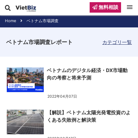
menu
無料相談
Home
ベトナム市場調査
ベトナム市場調査レポート
カテゴリ一覧
ベトナムのデジタル経済・DX市場動
向の考察と将来予測
2022年04月07日
【解説】ベトナム太陽光発電投資のよ
くある失敗例と解決策