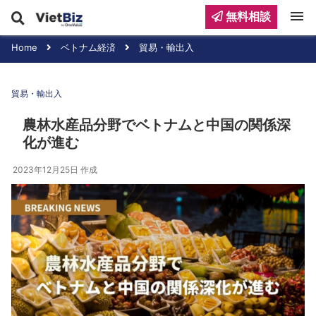
menu
無料相談
Home
ベトナム経済
貿易・輸出入
貿易・輸出入
農林水産品分野でベトナムと中国の関係深
化が進む
2023年12月25日
作成