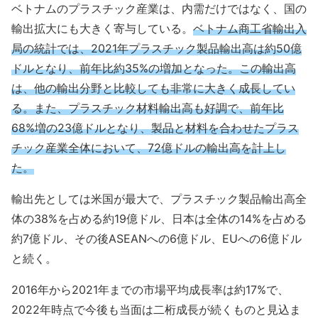
ベトナムのプラスチック産業は、内需だけではなく、国の
輸出拡大にも大きく寄与している。
ベトナム商工省輸出入
局の統計では、2021年プラスチック製品輸出高は約50億
ドルとなり、前年比約35%の増加となった。この輸出高
は、他の輸出分野と比較しても非常に大きく成長してい
る。また、プラスチック材料輸出高も好調で、前年比
68%増の23億ドルとなり、製品と材料を合わせたプラス
チック産業全体において、72億ドルの輸出高を計上し
た。
輸出先としては米国が最大で、プラスチック製品輸出高全
体の38%を占める約19億ドル、日本は全体の14%を占める
約7億ドル、その後ASEANへの6億ドル、EUへの6億ドル
と続く。
2016年から2021年までの市場平均成長率は約17%で、
2022年時点で今後も当面は二桁成長が続くものと見込ま