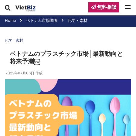
menu
無料相談
Home
ベトナム市場調査
化学・素材
化学・素材
ベトナムのプラスチック市場│最新動向と
将来予測￼
2022年07月06日
作成