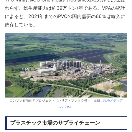
わらず、総生産能力は約39万トン/年である。VPAの統計
によると、2021年までのPV​​Cの国内需要の66％は輸入に
依存している。
ロンソン石油化学プロジェクト（バリア・ブンタウ省） 出所：
現地メディア
tuoitre.vn
プラスチック市場のサプライチェーン