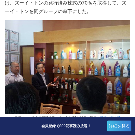
は、ズーイ・トンの発行済み株式の70％を取得して、ズ
ーイ・トンを同グループの傘下にした。
写真：ボトルを手に持つズーイ・トンのHy 社長 出所：
現地メディア
cafebiz.vn
詳細を見る
会員登録で800記事読み放題！