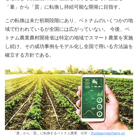
「量」から「質」に転換し持続可能な開発に目指す。
この転換は未だ初期段階にあり、ベトナムのいくつかの地
域で行われているが全国には広がっていない。 今後、ベ
トナム農業農村開発省は特定の地域でスマート農業を実施
し続け、その成功事例をモデル化し全国で用いる方法論を
確立する方針である。
「量」から「質」に転換するベトナム農業 出所：
thoibaonganhang.vn