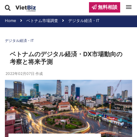
menu
無料相談
Home
ベトナム市場調査
デジタル経済・IT
デジタル経済・IT
ベトナムのデジタル経済・DX市場動向の
考察と将来予測
2022年02月07日
作成