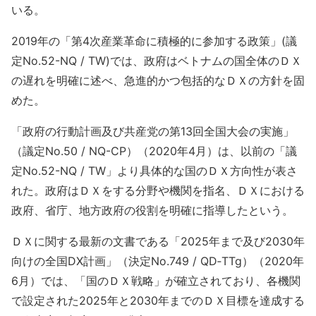
いる。
2019年の「第4次産業革命に積極的に参加する政策」(議
定No.52-NQ / TW)では、政府はベトナムの国全体のＤＸ
の遅れを明確に述べ、急進的かつ包括的なＤＸの方針を固
めた。
「政府の行動計画及び共産党の第13回全国大会の実施」
（議定No.50 / NQ-CP）（2020年4月）は、以前の「議
定No.52-NQ / TW」より具体的な国のＤＸ方向性が表さ
れた。政府はＤＸをする分野や機関を指名、ＤＸにおける
政府、省庁、地方政府の役割を明確に指導したという。
ＤＸに関する最新の文書である「2025年まで及び2030年
向けの全国DX計画」（決定No.749 / QD‐TTg）（2020年
6月）では、「国のＤＸ戦略」が確立されており、各機関
で設定された2025年と2030年までのＤＸ目標を達成する