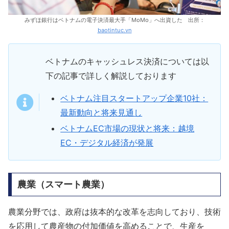
みずほ銀行はベトナムの電子決済最大手「MoMo」へ出資した 出所：
baotintuc.vn
ベトナムのキャッシュレス決済については以
下の記事で詳しく解説しております
ベトナム注目スタートアップ企業10社：
最新動向と将来見通し
ベトナムEC市場の現状と将来：越境
EC・デジタル経済が発展
農業（スマート農業）
農業分野では、政府は抜本的な改革を志向しており、技術
を応用して農産物の付加価値を高めることで、生産を