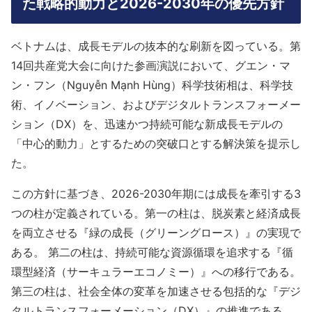
た戦略的動力と2026-2030年の優先方針
ベトナムは、成長モデルの抜本的な刷新を図っている。第
14回共産党大会に向けた参画演説において、グエン・マ
ン・フン（Nguyễn Mạnh Hùng）科学技術相は、科学技
術、イノベーション、およびデジタルトランスフォーメー
ション（DX）を、迅速かつ持続可能な新成長モデルの
「中心的動力」とするための突破口とする解決策を提示し
た。
この方針に基づき、2026-2030年期には成長を牽引する3
つの柱が定義されている。第一の柱は、脱炭素と経済成長
を両立させる『緑の成長（グリーングロース）』の実現で
ある。 第二の柱は、持続可能な資源循環を追求する『循
環型経済（サーキュラーエコノミー）』への移行である。
第三の柱は、社会全体の変革を加速させる包括的な『デジ
タルトランスフォーメーション（DX）』の推進である。