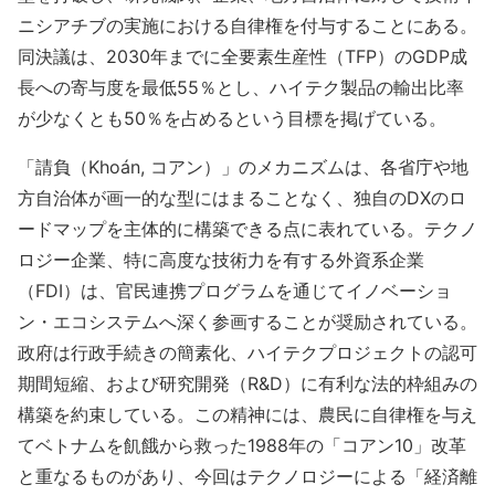
ニシアチブの実施における自律権を付与することにある。
同決議は、2030年までに全要素生産性（TFP）のGDP成
長への寄与度を最低55％とし、ハイテク製品の輸出比率
が少なくとも50％を占めるという目標を掲げている。
「請負（Khoán, コアン）」のメカニズムは、各省庁や地
方自治体が画一的な型にはまることなく、独自のDXのロ
ードマップを主体的に構築できる点に表れている。テクノ
ロジー企業、特に高度な技術力を有する外資系企業
（FDI）は、官民連携プログラムを通じてイノベーショ
ン・エコシステムへ深く参画することが奨励されている。
政府は行政手続きの簡素化、ハイテクプロジェクトの認可
期間短縮、および研究開発（R&D）に有利な法的枠組みの
構築を約束している。この精神には、農民に自律権を与え
てベトナムを飢餓から救った1988年の「コアン10」改革
と重なるものがあり、今回はテクノロジーによる「経済離