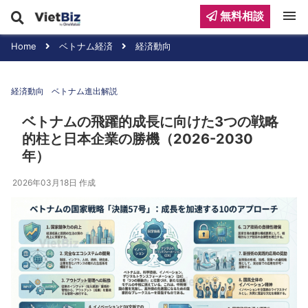
menu
無料相談
Home
ベトナム経済
経済動向
経済動向
ベトナム進出解説
ベトナムの飛躍的成長に向けた3つの戦略
的柱と日本企業の勝機（2026-2030
年）
2026年03月18日
作成