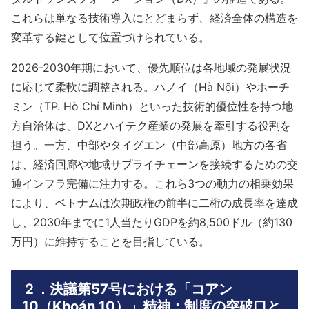
これらは単なる技術導入にとどまらず、経済全体の構造を
変革する鍵として位置づけられている。
2026-2030年期において、優先順位は各地域の発展状況
に応じて柔軟に調整される。ハノイ（Hà Nội）やホーチ
ミン（TP. Hò Chí Minh）といった技術的優位性を持つ地
方自治体は、DXとハイテク産業の発展を牽引する役割を
担う。一方、中部やタイグエン（中部高原）地方の各省
は、経済回廊や地域サプライチェーンを接続するための交
通インフラ完備に注力する。これら3つの動力の相乗効果
により、ベトナムは次期政権の前半に二桁の成長率を達成
し、2030年までに1人当たりGDPを約8,500ドル（約130
万円）に維持することを目指している。
２．
決議第57号における「コアン
10（Khoán 10）」精神：制度の突破口と