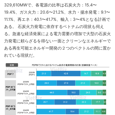
329,610MWで、各電源の比率は石炭火力：15.4〜
19.4%、ガス火力：20.6〜21.2%、水力・揚水発電：9.1〜
11.1%、再エネ：40.1〜41.7%、輸入：3〜4%となる計画で
ある。 石炭火力発電に依存するベトナムの現状も伺え
る。急速な経済発展による電力需要の増加で大型の石炭火
力発電に頼らざるを得ない一面とクリーンなエネルギーで
ある再生可能エネルギー開発の２つのベクトルの間に置か
れている現状だ。