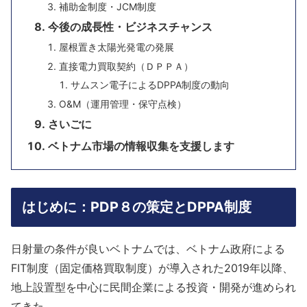
補助金制度・JCM制度
今後の成長性・ビジネスチャンス
屋根置き太陽光発電の発展
直接電力買取契約（ＤＰＰＡ）
サムスン電子によるDPPA制度の動向
O&M（運用管理・保守点検）
さいごに
ベトナム市場の情報収集を支援します
はじめに：PDP８の策定とDPPA制度
日射量の条件が良いベトナムでは、ベトナム政府による
FIT制度（固定価格買取制度）が導入された2019年以降、
地上設置型を中心に民間企業による投資・開発が進められ
てきた。