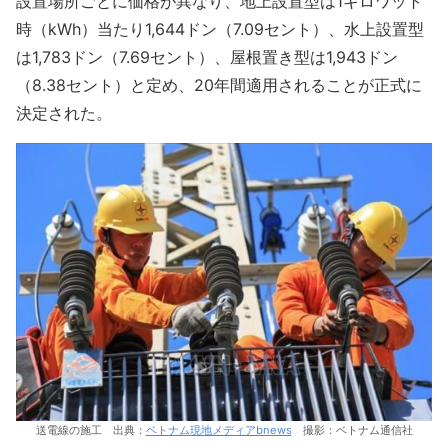
設置場所ごとに価格が異なり、地上設置型は1キロワット
時（kWh）当たり1,644ドン（7.09セント）、水上設置型
は1,783ドン（7.69セント）、屋根置き型は1,943ドン
（8.38セント）と定め、20年間適用されることが正式に
決定された。
送電線の施工 出典：
ベトナム現地メディアbnews
撮影：ベトナム通信社