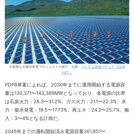
大規模な太陽光発電プロジェクトの様子 出典：
ベトナム現地メディア『DON
VIET』
PDP8草案によれば、2030年までに運用開始する電源容
量は130,371〜143,389MWとなっており、各電源の比率
は石炭火力：28.3〜31.2%、ガス火力：21.1〜22.3%、水
力・揚水発電：19.5〜17.73%、再エネ：24.3〜25.7%、輸
入：3〜4%となる計画だ。
2045年までの運転開始済み電源容量261,951〜