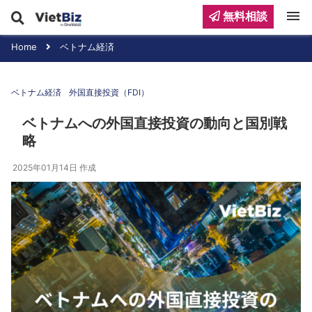
menu
無料相談
Home
ベトナム経済
ベトナム経済
外国直接投資（FDI）
ベトナムへの外国直接投資の動向と国別戦
略
2025年01月14日
作成