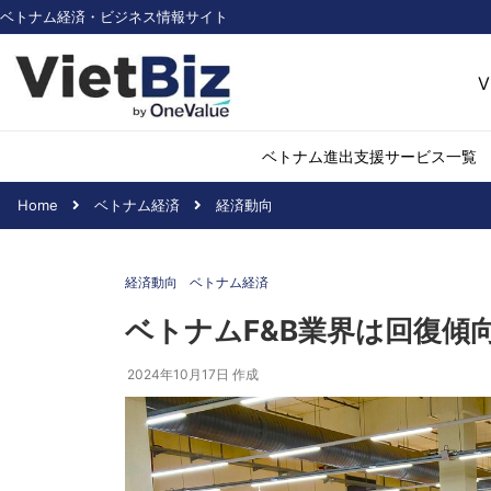
ベトナム経済・ビジネス情報サイト
V
ベトナム進出支援サービス一覧
Home
ベトナム経済
経済動向
ベトナム市場調査
環境・再生可能
経済動向
ベトナム経済
医薬品・ヘルス
日用消費・小売
ベトナムF&B業界は回復傾
デジタル経済・I
2024年10月17日
作成
不動産・建設
物流・倉庫
アパレル
加工食品
化学・素材