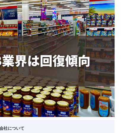
ベトナム企業
ベトナム
ベトナム企業動向
特定
スタートアップ企業
高度
事
ベトナム業界地図
会社について