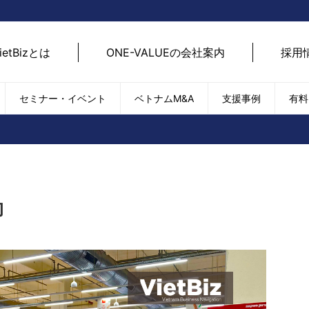
ietBizとは
ONE-VALUEの会社案内
採用
セミナー・イベント
ベトナムM&A
支援事例
有料
ベトナム経済
ベトナム
エネルギー
経済動向
路開拓
ケア
貿易・輸出入
現地
SDGs・ESG
デジ
向
T
外国直接投資（FDI）
we
新型コロナの影響
SNS
EC