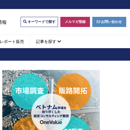
情報
メルマガ登録
お問い合わせ
キーワードで探す
レポート販売
記事を探す
ビジネスマッチング・販
ベトナムM&A
M&A動向
パートナー探索
ベトナム企業買収・出資
タルマーケティング・
b広告