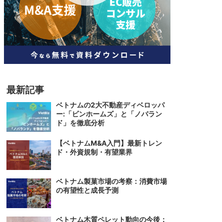
人材
ベトナム一般概況
技能
ベトナムでの生活
人材・エンジニア
文化・社会
政治
最新記事
ベトナムの2大不動産ディベロッパ
ー:「ビンホームズ」と「ノバラン
ド」を徹底分析
【ベトナムM&A入門】最新トレン
ド・外資規制・有望業界
ベトナム製菓市場の考察：消費市場
の有望性と成長予測
ベトナム木質ペレット動向の今後：