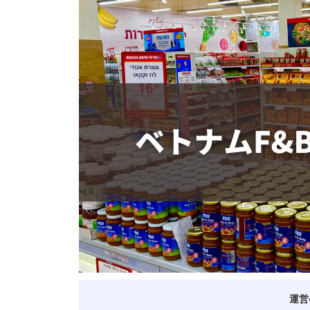
ベトナム進出
会社設立
外資規制
財務・会計
税制
補助金・助成金
ベトナムで働く・仕
運営