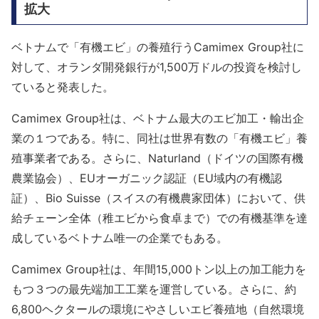
拡大
ベトナムで「有機エビ」の養殖行うCamimex Group社に
対して、オランダ開発銀行が1,500万ドルの投資を検討し
ていると発表した。
Camimex Group社は、ベトナム最大のエビ加工・輸出企
業の１つである。特に、同社は世界有数の「有機エビ」養
殖事業者である。さらに、Naturland（ドイツの国際有機
農業協会）、EUオーガニック認証（EU域内の有機認
証）、Bio Suisse（スイスの有機農家団体）において、供
給チェーン全体（稚エビから食卓まで）での有機基準を達
成しているベトナム唯一の企業でもある。
Camimex Group社は、年間15,000トン以上の加工能力を
もつ３つの最先端加工工業を運営している。さらに、約
6,800ヘクタールの環境にやさしいエビ養殖地（自然環境