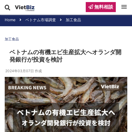
menu
無料相談
Home
ベトナム市場調査
加工食品
加工食品
ベトナムの有機エビ生産拡大へオランダ開
発銀行が投資を検討
2024年03月07日
作成