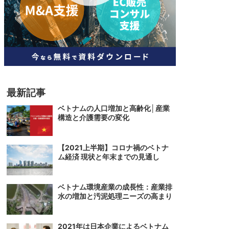
人材
ベトナム一般概況
技能
ベトナムでの生活
人材・エンジニア
文化・社会
政治
最新記事
ベトナムの人口増加と高齢化│産業
構造と介護需要の変化
【2021上半期】コロナ禍のベトナ
ム経済 現状と年末までの見通し
ベトナム環境産業の成長性：産業排
水の増加と汚泥処理ニーズの高まり
2021年は日本企業によるベトナム