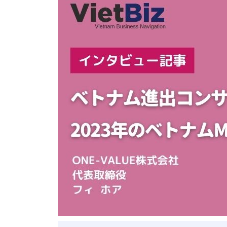
ベトナム進出
会社設立
外資規制
財務・会計
税制
補助金・助成金
ベトナムで働く・仕