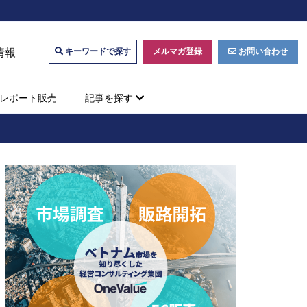
情報
メルマガ登録
お問い合わせ
キーワードで探す
レポート販売
記事を探す
ビジネスマッチング・販
ベトナムM&A
M&A動向
パートナー探索
ベトナム企業買収・出資
タルマーケティング・
b広告