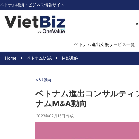
ベトナム経済・ビジネス情報サイト
V
ベトナム進出支援サービス一覧
Home
ベトナムM&A
M&A動向
ベトナム市場調査
環境・再生可能
M&A動向
医薬品・ヘルス
日用消費・小売
ベトナム進出コンサルティン
デジタル経済・I
ナムM&A動向
不動産・建設
物流・倉庫
2023年02月15日
作成
アパレル
加工食品
化学・素材