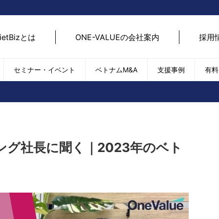
ietBizとは
ONE-VALUEの会社案内
採用
セミナー・イベント
ベトナムM&A
支援事例
有料
ベトナム経済
ベトナム
エネルギー
経済動向
路開拓
ケア
貿易・輸出入
現地
SDGs・ESG
デジ
グ社長に聞く｜2023年のベト
T
外国直接投資（FDI）
we
新型コロナの影響
SNS
EC