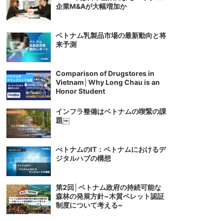
企業M&Aが大幅増加か
ベトナム乳製品市場の最新動向と将
来予測
Comparison of Drugstores in
Vietnam│Why Long Chau is an
Honor Student
インフラ整備はベトナムの喫緊の課
題￼
べトナムのIT：ベトナムにおけるデ
ジタルハブの構想
第2回│ベトナム政府の持続可能な
森林の発展方針~木質ペレット認証
制度について考える~