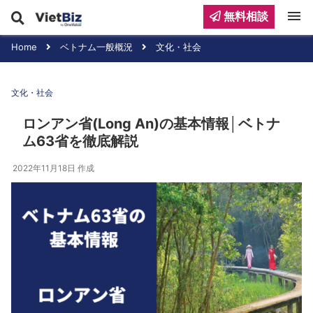
menu
無料相談
Home
ベトナム一般概況
文化・社会
文化・社会
ロンアン省(Long An)の基本情報│ベトナ
ム63省を徹底解説
2022年11月18日
作成