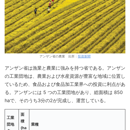
アンザン省の農業 出所：
投資新聞
アンザン省は漁業と農業に強みを持つ省である。アンザン
の工業団地は、農業および水産資源が豊富な地域に位置し
ているため、食品および食品加工業界への投資に利点があ
る。アンザンには 5 つの工業団地があり、総面積は 850
haで、そのうち3分の2が完成し、運営している。
面
工業
積
団地
業種
(ha