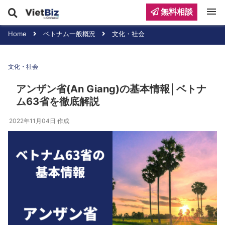
menu
無料相談
Home
ベトナム一般概況
文化・社会
文化・社会
アンザン省(An Giang)の基本情報│ベトナ
ム63省を徹底解説
2022年11月04日
作成