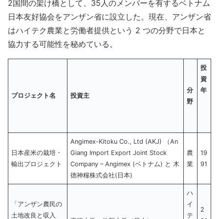
2国間の架け橋として、35人のメンバーを有するベトナム
日本友好協会をアンザン省に設立した。現在、アンザン省
はハイテク農業と労働者提供という 2 つの分野で日本と
協力する可能性を秘めている。
投
資
分
年
プロジェクト名
投資主
野
Angimex-Kitoku Co., Ltd (AKJ) （An
日本産米の栽培・
Giang Import Export Joint Stock
農
19
輸出プロジェクト
Company – Angimex (ベトナム) と 木
業
91
徳神糧株式会社(日本)
ハ
「アンザン農民の
イ
2
土地改良と収入
テ