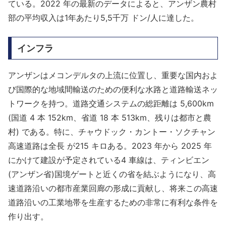
ている。2022 年の最新のデータによると、アンザン農村
部の平均収入は1年あたり5,5千万 ドン/人に達した。
インフラ
アンザンはメコンデルタの上流に位置し、重要な国内およ
び国際的な地域間輸送のための便利な水路と道路輸送ネッ
トワークを持つ。道路交通システムの総距離は 5,600km
(国道 4 本 152km、省道 18 本 513km、残りは都市と農
村) である。特に、チャウドック・カントー・ソクチャン
高速道路は全長 が215 キロある。2023 年から 2025 年
にかけて建設が予定されている4 車線は、ティンビエン
(アンザン省)国境ゲートと近くの省を結ぶようになり、高
速道路沿いの都市産業回廊の形成に貢献し、将来この高速
道路沿いの工業地帯を生産するための非常に有利な条件を
作り出す。