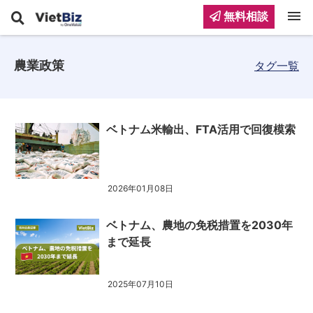
menu
無料相談
農業政策
タグ一覧
ベトナム米輸出、FTA活用で回復模索
2026年01月08日
ベトナム、農地の免税措置を2030年
まで延長
2025年07月10日