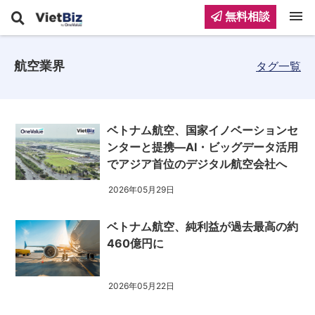
menu
無料相談
航空業界
タグ一覧
ベトナム航空、国家イノベーションセ
ンターと提携―AI・ビッグデータ活用
でアジア首位のデジタル航空会社へ
2026年05月29日
ベトナム航空、純利益が過去最高の約
460億円に
2026年05月22日