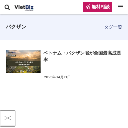
menu
無料相談
バクザン
タグ一覧
ベトナム・バクザン省が全国最高成長
率
2025年04月11日