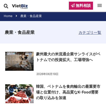
menu
無料相談
Home
農業・食品産業
農業・食品産業
カテゴリ一覧
豪州最大の米流通企業サンライスがベ
トナムでの投資拡大、工場増強へ
2026年06月19日
韓国、ベトナムを食肉輸出の最重要市
場と位置付け、高品質なK-Food需要
の取り込みを加速