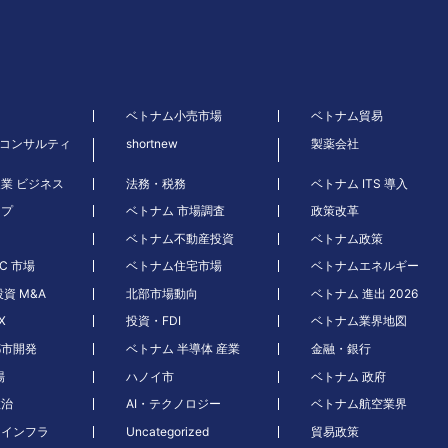
ベトナム小売市場
ベトナム貿易
 コンサルティ
shortnew
製薬会社
農業 ビジネス
法務・税務
ベトナム ITS 導入
ープ
ベトナム 市場調査
政策改革
ベトナム不動産投資
ベトナム政策
C 市場
ベトナム住宅市場
ベトナムエネルギー
資 M&A
北部市場動向
ベトナム 進出 2026
X
投資・FDI
ベトナム業界地図
都市開発
ベトナム 半導体 産業
金融・銀行
場
ハノイ市
ベトナム 政府
政治
AI・テクノロジー
ベトナム航空業界
・インフラ
Uncategorized
貿易政策