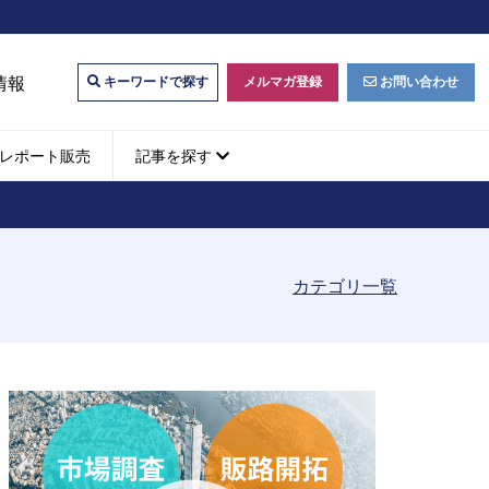
情報
メルマガ登録
お問い合わせ
キーワードで探す
レポート販売
記事を探す
ビジネスマッチング・販
ベトナムM&A
M&A動向
カテゴリ一覧
パートナー探索
ベトナム企業買収・出資
タルマーケティング・
b広告