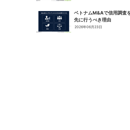
ベトナムM&Aで信用調査
ベトナム進出
先に行うべき理由
会社設立
2026年06月23日
外資規制
財務・会計
税制
補助金・助成金
ベトナムで働く・仕