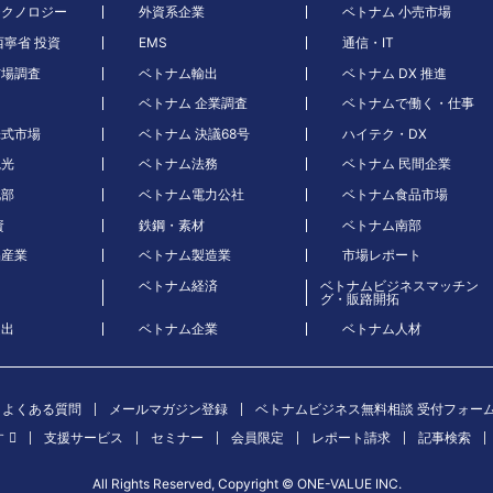
テクノロジー
外資系企業
ベトナム 小売市場
西寧省 投資
EMS
通信・IT
市場調査
ベトナム輸出
ベトナム DX 推進
ベトナム 企業調査
ベトナムで働く・仕事
株式市場
ベトナム 決議68号
ハイテク・DX
観光
ベトナム法務
ベトナム 民間企業
北部
ベトナム電力公社
ベトナム食品市場
資
鉄鋼・素材
ベトナム南部
品産業
ベトナム製造業
市場レポート
ベトナム経済
ベトナムビジネスマッチン
グ・販路開拓
進出
ベトナム企業
ベトナム人材
よくある質問
メールマガジン登録
ベトナムビジネス無料相談 受付フォー
す
支援サービス
セミナー
会員限定
レポート請求
記事検索
All Rights Reserved, Copyright ©︎ ONE-VALUE INC.