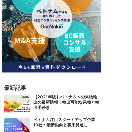
人材
ベトナム一般概況
技能
ベトナムでの生活
人材・エンジニア
文化・社会
政治
最新記事
【2021年版】ベトナムへの果物輸
出の最新情報：輸出可能な果物と輸
出手続き
ベトナム注目スタートアップ企業
10社：最新動向と将来見通し