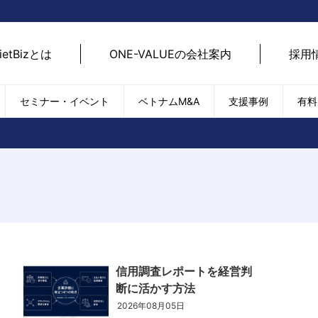
ietBizとは
ONE-VALUEの会社案内
採用
セミナー・イベント
ベトナムM&A
支援事例
有料
ベトナム経済
ベトナム
エネルギー
経済動向
路開拓
ケア
貿易・輸出入
現地
SDGs・ESG
デジ
T
外国直接投資（FDI）
we
新型コロナの影響
SNS
EC
信用調査レポートを経営判
断に活かす方法
2026年08月05日