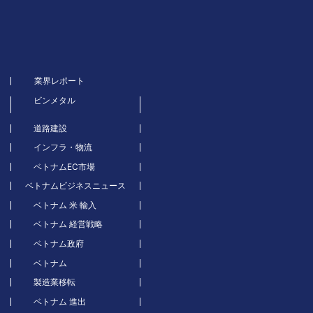
業界レポート
ビンメタル
道路建設
インフラ・物流
ベトナムEC市場
ベトナムビジネスニュース
ベトナム 米 輸入
ベトナム 経営戦略
ベトナム政府
ベトナム
製造業移転
ベトナム 進出