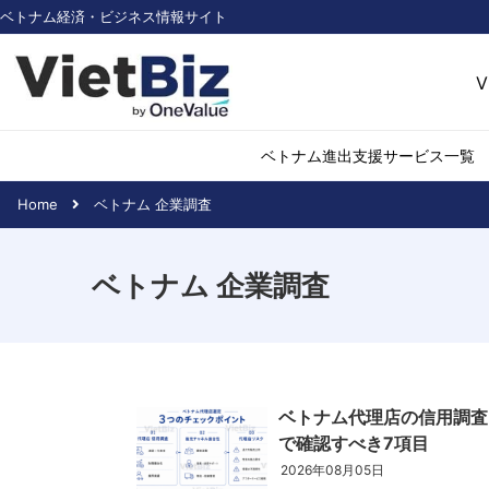
ベトナム経済・ビジネス情報サイト
V
ベトナム進出支援サービス一覧
Home
ベトナム 企業調査
ベトナム市場調査
環境・再生可能
ベトナム 企業調査
医薬品・ヘルス
日用消費・小売
デジタル経済・I
不動産・建設
物流・倉庫
ベトナム代理店の信用調査
アパレル
で確認すべき7項目
加工食品
2026年08月05日
化学・素材