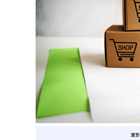
ベトナム進出
会社設立
外資規制
財務・会計
税制
補助金・助成金
ベトナムで働く・仕
運営