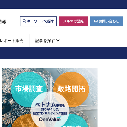
情報
メルマガ登録
お問い合わせ
キーワードで探す
レポート販売
記事を探す
ビジネスマッチング・販
ベトナムM&A
M&A動向
パートナー探索
ベトナム企業買収・出資
タルマーケティング・
b広告