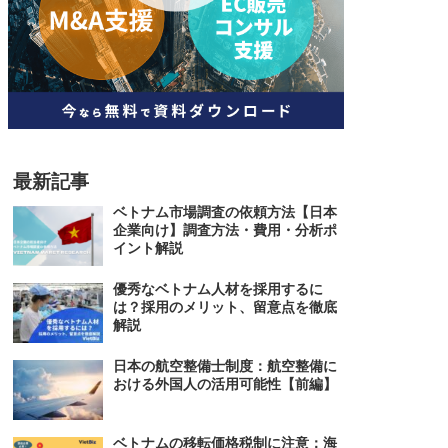
人材
ベトナム一般概況
技能
ベトナムでの生活
人材・エンジニア
文化・社会
政治
最新記事
ベトナム市場調査の依頼方法【日本
企業向け】調査方法・費用・分析ポ
イント解説
優秀なベトナム人材を採用するに
は？採用のメリット、留意点を徹底
解説
日本の航空整備士制度：航空整備に
おける外国人の活用可能性【前編】
ベトナムの移転価格税制に注意：海