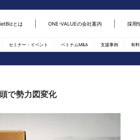
ietBizとは
ONE-VALUEの会社案内
採用
セミナー・イベント
ベトナムM&A
支援事例
有料
ベトナム経済
ベトナム
エネルギー
経済動向
路開拓
ケア
貿易・輸出入
現地
SDGs・ESG
デジ
k台頭で勢力図変化
T
外国直接投資（FDI）
we
新型コロナの影響
SNS
EC