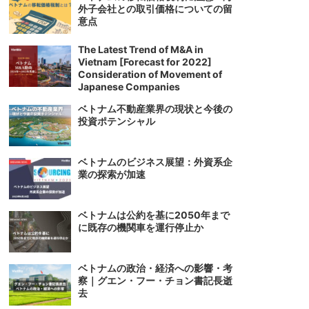
外子会社との取引価格についての留
意点
The Latest Trend of M&A in
Vietnam [Forecast for 2022]
Consideration of Movement of
Japanese Companies
ベトナム不動産業界の現状と今後の
投資ポテンシャル
ベトナムのビジネス展望：外資系企
業の探索が加速
ベトナムは公約を基に2050年まで
に既存の機関車を運行停止か
ベトナムの政治・経済への影響・考
察｜グエン・フー・チョン書記長逝
去