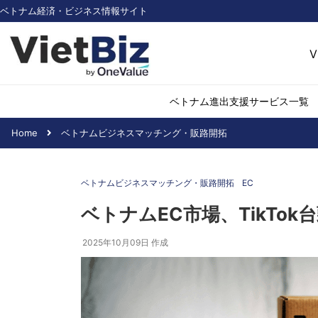
ベトナム経済・ビジネス情報サイト
V
ベトナム進出支援サービス一覧
Home
ベトナムビジネスマッチング・販路開拓
ベトナム市場調査
環境・再生可能
ベトナムビジネスマッチング・販路開拓
EC
医薬品・ヘルス
日用消費・小売
ベトナムEC市場、TikTo
デジタル経済・I
2025年10月09日
作成
不動産・建設
物流・倉庫
アパレル
加工食品
化学・素材