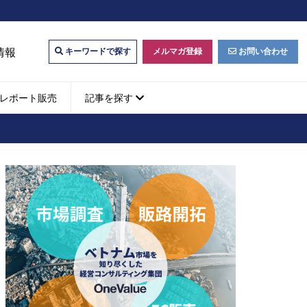
情報
メルマガ登録
お問い合わせ
キーワードで探す
レポート販売
記事を探す
ビジネスマッチング・販
ベトナムM&A
M&A動向
パートナー探索
ベトナム企業買収・出資
タルマーケティング・
b広告