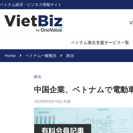
ベトナム経済・ビジネス情報サイト
V
ベトナム進出支援サービス一覧
Home
ベトナム一般概況
政治
ベトナム市場調査
環境・再生可能
政治
医薬品・ヘルス
日用消費・小売
中国企業、ベトナムで電動
デジタル経済・I
2025年09月10日
作成
不動産・建設
物流・倉庫
アパレル
加工食品
化学・素材