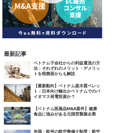
人材
ベトナム一般概況
技能
ベトナムでの生活
人材・エンジニア
文化・社会
政治
最新記事
ベトナム子会社からの利益還流の方
法：それぞれのメリット・デメリッ
トを税務面からも解説
【最新動向】ベトナム産木質ペレッ
ト：日本向け輸出かベトナムでのバ
イオマス発電投資か？
【ベトナム医薬品M&A案件】健康
食品に強みがある元国営製薬企業
米国・欧州の航空整備士制度：航空