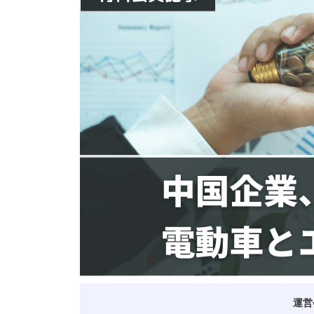
ベトナム進出
会社設立
外資規制
財務・会計
税制
補助金・助成金
ベトナムで働く・仕
運営