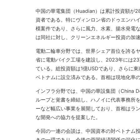
中国の華電集団（Huadian）は累計投資額が
資者である。特にヴィンロン省のドゥエンハイ
模案件であり、さらに風力、水素、揚水発電
は同社に対し、クリーンエネルギー投資の加
電動二輪車分野では、世界シェア首位を誇るヤデ
省に電動バイク工場を建設し、2023年には2
ている。総投資額は1億USDであり、さらに
ベトナムに設立済みである。首相は現地化率
インフラ分野では、中国の華設集団（China De
ループと覚書を締結し、ハノイに代表事務所
ーなど幅広い事業を展開しており、首相はラ
な開発への協力を提案した。
今回の一連の会談は、中国資本の対ベトナム
きの一環であり、今後の両国経済関係の深化