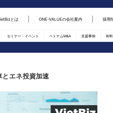
ietBizとは
ONE-VALUEの会社案内
採用
セミナー・イベント
ベトナムM&A
支援事例
有料
ベトナム経済
ベトナム
エネルギー
経済動向
路開拓
ケア
貿易・輸出入
現地
SDGs・ESG
デジ
車とエネ投資加速
T
外国直接投資（FDI）
we
新型コロナの影響
SNS
EC