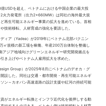
28億USDを超え、ベトナムにおける中国企業の最大投
2火力発電所（出力2×660MW）は同社の海外最大規
など再生可能エネルギー事業の拡大を進めている。首相
速や技術移転、人材育成の強化を要請した。
ィア（Yadea）が2019年にベトナム北部バクニン
3万㎡規模の新工場を稼働、年産200万台体制を整備し
東南アジア地域向けグリーンエネルギー研究開発拠点を
の引き上げやベトナム人雇用拡大を求めた。
sign Group）が2025年8月にベトナムのデオカ・グ
を開設した。同社は交通・都市開発・再生可能エネルギ
ンソン～カオバン高速道路の設計支援や紅河の持続可能
投資がエネルギー転換とインフラ近代化を後押しする動
に直結するものである。ベトナム側は技術移転と人材育