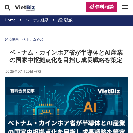
menu
無料相談
Home
ベトナム経済
経済動向
経済動向
ベトナム経済
ベトナム・カインホア省が半導体とAI産業
の国家中枢拠点化を目指し成長戦略を策定
2025年07月29日
作成