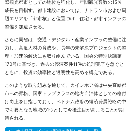
際観光都市としての地位を強化し、年間観光客数の15％
成長を目指す。都市建設においては、ナトラン市および周
辺エリアを「都市核」と位置づけ、住宅・都市インフラの
整備を加速させる。
さらに同省は、交通・デジタル・産業インフラの整備に注
力し、高度人材の育成や、長年の未解決プロジェクトの整
理・加速的解決にも取り組んでいる。国会の特別決議第
170号に基づき、過去の停滞案件11件の処理完了を急ぐと
ともに、投資の効率性と透明性を高める構えである。
このような取り組みを通じて、カインホア省は中央直轄都
市への昇格、国家トップクラスの地方自治体としての格付
け向上を目指しており、ベトナム政府の経済発展戦略の中
でも要となる地域の1つとして今後注目が高まることが期
待される。
ベトナム経済・ビジネス関連の有料レポート一覧