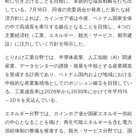
桁に引き上げることを目標に、革新的な成長戦略を打ち出
している。7月16日、同省の党委員会が発表した新たな経
済方針によれば、カインホア省は今後、ベトナム国家全体
の中で高成長を牽引する拠点となることを目指し、4つの
主要経済柱（工業、エネルギー、観光・サービス、都市建
設）に注力していく方針を明示した。
とりわけ工業分野では、半導体産業、人工知能（AI）関連
産業、データセンターの誘致・発展を中核とする産業構造
を形成する計画であり、ベトナム国内および地域における
中核的な産業集積地としてのポジション確立を目指してい
る。工業成長率は2026年から2030年にかけて年平均15
～20％を見込んでいる。
エネルギー分野では、カインホア省が国家エネルギー供給
の中心となることを掲げ、再生可能エネルギーを含む電力
供給体制の整備を推進する。観光・サービス分野では、国