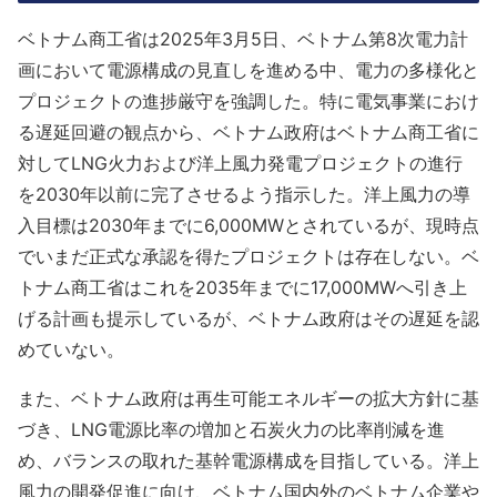
ベトナム商工省は2025年3月5日、ベトナム第8次電力計
画において電源構成の見直しを進める中、電力の多様化と
プロジェクトの進捗厳守を強調した。特に電気事業におけ
る遅延回避の観点から、ベトナム政府はベトナム商工省に
対してLNG火力および洋上風力発電プロジェクトの進行
を2030年以前に完了させるよう指示した。洋上風力の導
入目標は2030年までに6,000MWとされているが、現時点
でいまだ正式な承認を得たプロジェクトは存在しない。ベ
トナム商工省はこれを2035年までに17,000MWへ引き上
げる計画も提示しているが、ベトナム政府はその遅延を認
めていない。
また、ベトナム政府は再生可能エネルギーの拡大方針に基
づき、LNG電源比率の増加と石炭火力の比率削減を進
め、バランスの取れた基幹電源構成を目指している。洋上
風力の開発促進に向け、ベトナム国内外のベトナム企業や