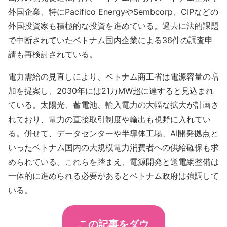
外国企業、特にPacifico EnergyやSembcorp、CIPなどの
外国投資家も積極的な投資を進めている。過去に法的課題
で中断されていたベトナム国内企業による36件の調査申
請も再検討されている。
電力需給の見直しにより、ベトナム商工省は電源容量の増
加を提案し、2030年には21万MW超に達すると見込まれ
ている。太陽光、蓄電池、輸入電力の大幅な拡大が計画さ
れており、電力の直接取引制度や輸出も視野に入れてい
る。併せて、データセンターや半導体工場、AI開発拠点と
いったベトナム国内の大規模電力消費者への供給確保も求
められている。これらを踏まえ、電源開発と送電網整備は
一体的に進められる必要があるとベトナム政府は強調して
いる。
この記事をダウ