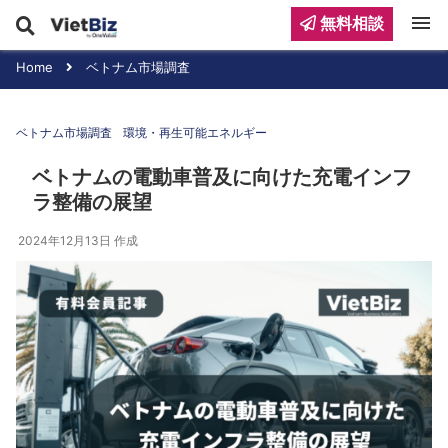
menu
無料相談
Home
ベトナム市場調査
ベトナム市場調査
環境・再生可能エネルギー
ベトナムの電動車普及に向けた充電インフ
ラ整備の展望
2024年12月13日
作成