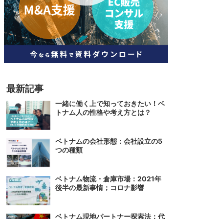
人材
ベトナム一般概況
技能
ベトナムでの生活
人材・エンジニア
文化・社会
政治
最新記事
一緒に働く上で知っておきたい！ベ
トナム人の性格や考え方とは？
ベトナムの会社形態：会社設立の5
つの種類
ベトナム物流・倉庫市場：2021年
後半の最新事情；コロナ影響
ベトナム現地パートナー探索法：代