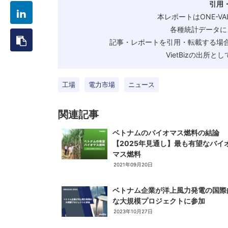
引用
本レポートはONE-V
各種統計データに
記事・レポートを引用・転載する場合
VietBizの出所
工場
電力市場
ニュース
関連記事
ベトナムのバイオマス燃料の結論
【2025年見通し】最も有望なバイ
マス燃料
2021年09月20日
ベトナム企業が洋上風力発電の国際
な大規模プロジェクトに参加
2023年10月27日