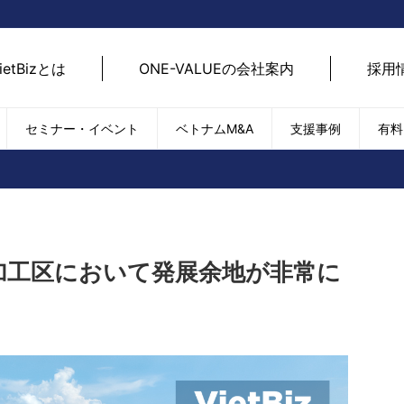
ietBizとは
ONE-VALUEの会社案内
採用
セミナー・イベント
ベトナムM&A
支援事例
有料
ベトナム経済
ベトナム
エネルギー
経済動向
路開拓
ケア
貿易・輸出入
現地
SDGs・ESG
デジ
加工区において発展余地が非常に
T
外国直接投資（FDI）
we
新型コロナの影響
SNS
EC