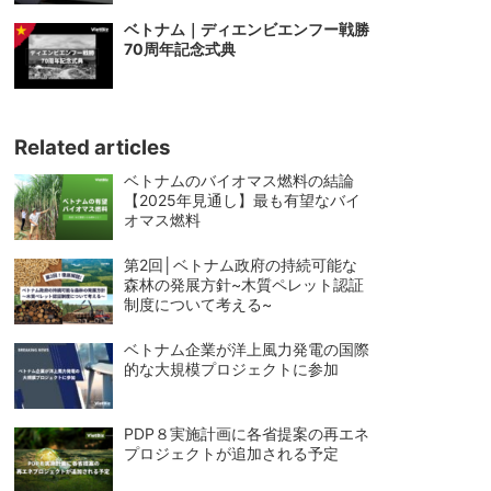
ベトナム｜ディエンビエンフー戦勝
70周年記念式典
Related articles
ベトナムのバイオマス燃料の結論
【2025年見通し】最も有望なバイ
オマス燃料
第2回│ベトナム政府の持続可能な
森林の発展方針~木質ペレット認証
制度について考える~
ベトナム企業が洋上風力発電の国際
的な大規模プロジェクトに参加
PDP８実施計画に各省提案の再エネ
プロジェクトが追加される予定