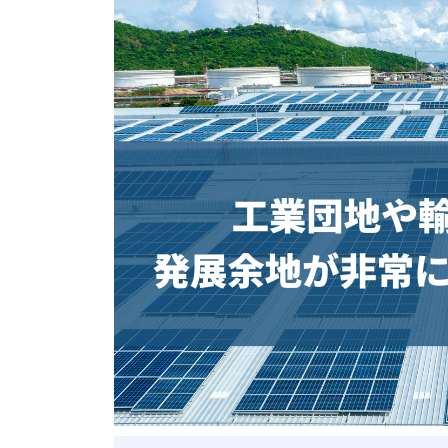
ベトナム進出
会社設立
外資規制
財務・会計
税制
補助金・助成金
ベトナムで働く・仕