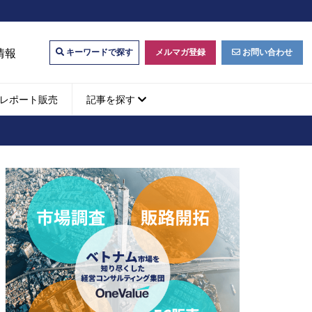
情報
メルマガ登録
お問い合わせ
キーワードで探す
レポート販売
記事を探す
ビジネスマッチング・販
ベトナムM&A
M&A動向
パートナー探索
ベトナム企業買収・出資
タルマーケティング・
b広告