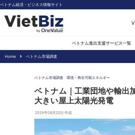
ベトナム経済・ビジネス情報サイト
V
ベトナム進出支援サービス一覧
Home
ベトナム市場調査
ベトナム市場調査
環境・再生可能
ベトナム市場調査
環境・再生可能エネルギー
医薬品・ヘルス
日用消費・小売
ベトナム｜工業団地や輸出
デジタル経済・I
大きい屋上太陽光発電
不動産・建設
物流・倉庫
2024年08月22日
作成
アパレル
加工食品
化学・素材