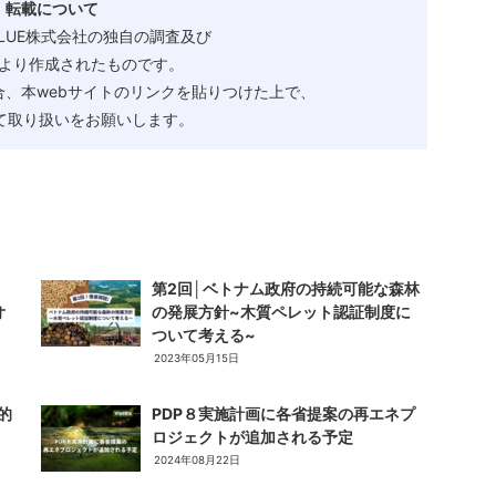
・転載について
ALUE株式会社の独自の調査及び
より作成されたものです。
、本webサイトのリンクを貼りつけた上で、
として取り扱いをお願いします。
第2回│ベトナム政府の持続可能な森林
オ
の発展方針~木質ペレット認証制度に
ついて考える~
2023年05月15日
的
PDP８実施計画に各省提案の再エネプ
ロジェクトが追加される予定
2024年08月22日