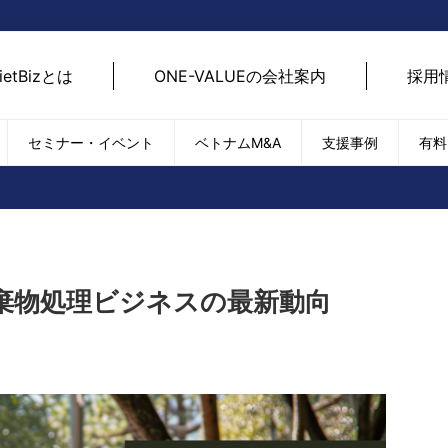
ietBizとは
ONE-VALUEの会社案内
採用
セミナー・イベント
ベトナムM&A
支援事例
有料
ベトナム経済
ベトナム
エネルギー
経済動向
路開拓
ケア
貿易・輸出入
現地
SDGs・ESG
デジ
棄物処理ビジネスの最新動向
T
外国直接投資（FDI）
we
新型コロナの影響
SNS
EC