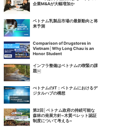
企業M&Aが大幅増加か
ベトナム乳製品市場の最新動向と将
来予測
Comparison of Drugstores in
Vietnam│Why Long Chau is an
Honor Student
インフラ整備はベトナムの喫緊の課
題￼
べトナムのIT：ベトナムにおけるデ
ジタルハブの構想
第2回│ベトナム政府の持続可能な
森林の発展方針~木質ペレット認証
制度について考える~