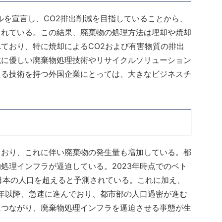
ルを宣言し、CO2排出削減を目指していることから、
られている。この結果、廃棄物の処理方法は埋却や焼却
ており、特に焼却によるCO2および有害物質の排出
境に優しい廃棄物処理技術やリサイクルソリューション
える技術を持つ外国企業にとっては、大きなビジネスチ
ており、これに伴い廃棄物の発生量も増加している。都
処理インフラが逼迫している。2023年時点でのベト
は日本の人口を超えると予測されている。これに加え、
0年以降、急速に進んでおり、都市部の人口過密が進む
につながり、廃棄物処理インフラを逼迫させる事態が生