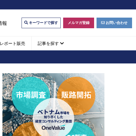
情報
メルマガ登録
お問い合わせ
キーワードで探す
レポート販売
記事を探す
ビジネスマッチング・販
ベトナムM&A
M&A動向
パートナー探索
ベトナム企業買収・出資
タルマーケティング・
b広告