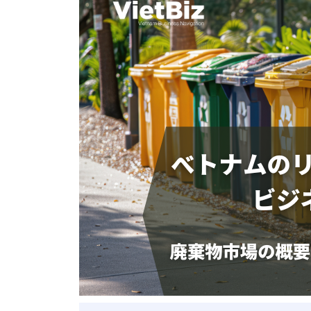
ベトナム進出
会社設立
外資規制
財務・会計
税制
補助金・助成金
ベトナムで働く・仕