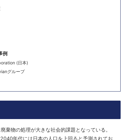
策
事例
ration (日本)
ianグループ
、廃棄物の処理が大きな社会的課題となっている。
に2040年代には日本の人口を上回ると予測されてお