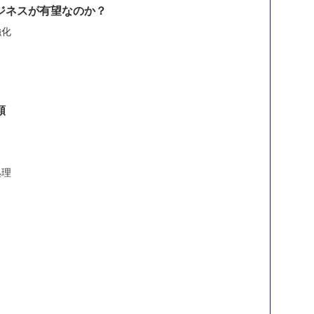
ジネスが有望なのか？
強化
類
処理
）