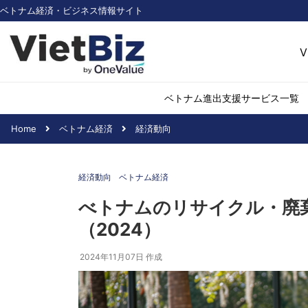
ベトナム経済・ビジネス情報サイト
V
ベトナム進出支援サービス一覧
Home
ベトナム経済
経済動向
ベトナム市場調査
環境・再生可能
経済動向
ベトナム経済
医薬品・ヘルス
日用消費・小売
べトナムのリサイクル・廃
デジタル経済・I
（2024）
不動産・建設
物流・倉庫
2024年11月07日
作成
アパレル
加工食品
化学・素材