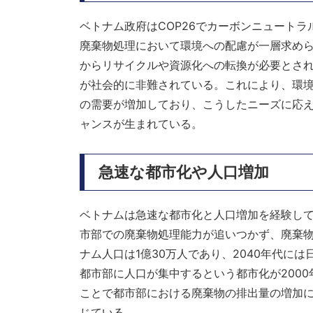
ベトナム政府はCOP26でカーボンニュートラ
廃棄物処理において環境への配慮が一層求め
からリサイクルや資源化への転換が必要とされ
が社会的に非難されている。これにより、環
の需要が増加しており、こうしたニーズに応
ャンスが生まれている。
急速な都市化や人口増加
ベトナムは急速な都市化と人口増加を経験し
市部での廃棄物処理能力が追いつかず、廃棄物
ナム人口は1億30万人であり、2040年代に
都市部に人口が集中するという都市化が200
ことで都市部における廃棄物の排出量の増加
じている。