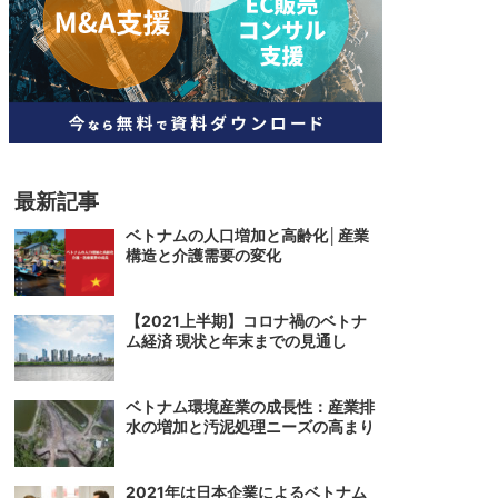
人材
ベトナム一般概況
技能
ベトナムでの生活
人材・エンジニア
文化・社会
政治
最新記事
ベトナムの人口増加と高齢化│産業
構造と介護需要の変化
【2021上半期】コロナ禍のベトナ
ム経済 現状と年末までの見通し
ベトナム環境産業の成長性：産業排
水の増加と汚泥処理ニーズの高まり
2021年は日本企業によるベトナム