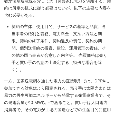
者が個別送電線を介して大口需要家に電力を供給する。契
約は所定の様式に従う必要はないが、以下の主要な内容を
含む必要がある。
契約の主体、使用目的、サービスの基準と品質、各
当事者の権利と義務、電力料金、支払い方法と期
限、契約の終了条件、契約違反の責任、契約の期
間、個別送電線の投資、建設、運用管理の責任、そ
の他の両当事者が合意した内容等。 売買価格は売り
手と買い手の合意の上決定する（特殊な場合を除
く）。
一方、国家送電網を通じた電力の直接取引では、DPPAに
参加できる対象はより限定される。売り手は太陽光または
風力の再生可能エネルギーから発電する発電事業者で、そ
の発電容量が10 MW以上であること。買い手は大口電力
消費者で、その電力が工場の製造などでの生産目的に使用