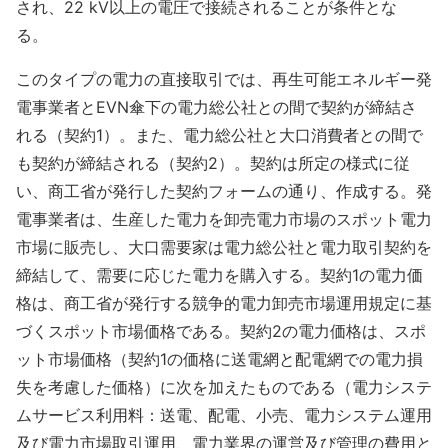
され、22 kV以上の電圧で接続されることが条件とな
る。
このタイプの電力の直接取引では、再生可能エネルギー発
電事業者とEVN傘下の電力総公社との間で契約が締結さ
れる（契約1）。また、電力総公社と大口消費者との間で
も契約が締結される（契約2）。契約は所定の様式に従
い、商工省が発行した契約フォームの通り、作成する。発
電事業者は、生産した電力を卸売電力市場のスポット電力
市場に販売し、大口需要家は電力総公社と電力取引契約を
締結して、需要に応じた電力を購入する。契約1の電力価
格は、商工省が発行する競争的電力卸売市場運用規定に基
づくスポット市場価格である。契約2の電力価格は、スポ
ット市場価格（契約1の価格に送電網と配電網での電力損
失を考慮した価格）に次を加えたものである（電力システ
ムサービス利用料：送電、配電、小売、電力システム運用
及び電力市場取引運用、電力業界の運営及び管理の費用と