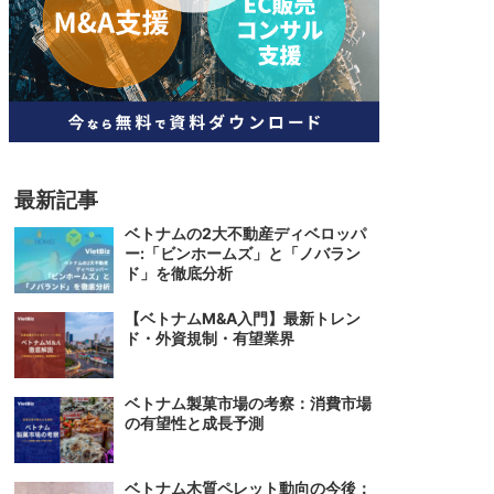
人材
ベトナム一般概況
技能
ベトナムでの生活
人材・エンジニア
文化・社会
政治
最新記事
ベトナムの2大不動産ディベロッパ
ー:「ビンホームズ」と「ノバラン
ド」を徹底分析
【ベトナムM&A入門】最新トレン
ド・外資規制・有望業界
ベトナム製菓市場の考察：消費市場
の有望性と成長予測
ベトナム木質ペレット動向の今後：