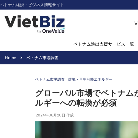
ベトナム経済・ビジネス情報サイト
V
ベトナム進出支援サービス一覧
Home
ベトナム市場調査
ベトナム市場調査
環境・再生可能
ベトナム市場調査
環境・再生可能エネルギー
医薬品・ヘルス
日用消費・小売
グローバル市場でベトナム
デジタル経済・I
ルギーへの転換が必須
不動産・建設
物流・倉庫
2024年08月20日
作成
アパレル
加工食品
化学・素材