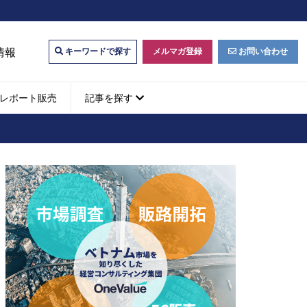
情報
メルマガ登録
お問い合わせ
キーワードで探す
レポート販売
記事を探す
ビジネスマッチング・販
ベトナムM&A
M&A動向
パートナー探索
ベトナム企業買収・出資
タルマーケティング・
b広告