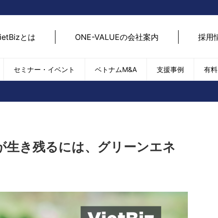
ietBizとは
ONE-VALUEの会社案内
採用
セミナー・イベント
ベトナムM&A
支援事例
有料
ベトナム経済
ベトナム
エネルギー
経済動向
路開拓
ケア
貿易・輸出入
現地
SDGs・ESG
デジ
が生き残るには、グリーンエネ
T
外国直接投資（FDI）
we
新型コロナの影響
SNS
EC