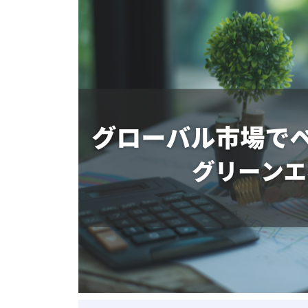
ベトナム進出
会社設立
外資規制
財務・会計
税制
補助金・助成金
ベトナムで働く・仕