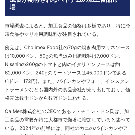
場
市場調査によると、加工食品の価格は多様であり、特に冷
凍食品やマリネ用調味料が注目されている。
例えば、Cholimex Food社の70gの焼き肉用マリネソース
は10,000ドン、50gの魚煮込み用調味料は7,000ドン、
Nisshinの260gのトマトと肉のイタリアンソースは約
62,000ドン、240gのミートソースは45,000ドンである
(1ドン＝172円)。また、バインカンやフォー、インスタン
トラーメンなども国内外の食品会社が売り出しており、価
格帯は数千ドンから数万ドンにわたる。
Ca Men株式会社のCEOであるレ・チョン・ドン氏は、加
工食品の需要が特に大都市で顕著に増加していると述べて
いる。2024年の前半には、同社のカニのバインカンやア