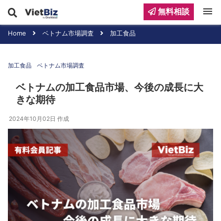
menu
無料相談
Home
ベトナム市場調査
加工食品
加工食品
ベトナム市場調査
ベトナムの加工食品市場、今後の成長に大
きな期待
2024年10月02日
作成