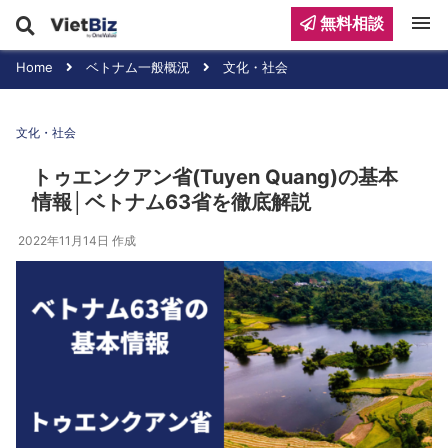
menu
無料相談
Home
ベトナム一般概況
文化・社会
文化・社会
トゥエンクアン省(Tuyen Quang)の基本
情報│ベトナム63省を徹底解説
2022年11月14日
作成