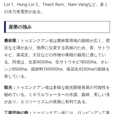
Loi 1、Hung Loi 2、Thach Rom、Nam Vangなど、多く
の水力発電所がある。
産業の強み
農林業：
トゥエンクアン省は農林業用地の面積が広く、肥
沃な土壌があり、熱帯に位置する気候のため、茶、サトウ
キビ、落花生、大豆などの作物や果樹の栽培に適してい
る。同省は、生茶9000ha、生サトウキビ18500ha、オレ
ンジ8500ha、紙材料130000ha、落花生4200haの面積を
有している。
観光：
トゥエンクアン省は多様な観光開発発展の可能性を
秘めている。ミネラルウォーターの水源、森林、美しい滝
があり、エコツーリズムの発展に有利である。
工業団地の数：
トゥエンクアン省には、ロンビンアン工業