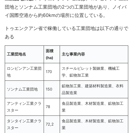
団地とソンナム工業団地の2つの工業団地があり、ノイバ
イ国際空港から約60kmの場所に位置している。
トゥエンクアン省で稼働している工業団地は以下の通りで
ある
面積
工業団地名
主な事業内容
(ha)
ロンビンアン工業団
スチールビレット製錬業、機械工
170
地
学、鉱物加工業
鉱物加工業、建築材料製造業、衣料
ソンナム工業団地
150
品製造業
アンティン工業クラ
食品製造業、木材製造業、鉱物加工
78
スター
業
タンタイン工業クラ
食品製造業、木材製造業、鉱物加工
72,2
スター
業