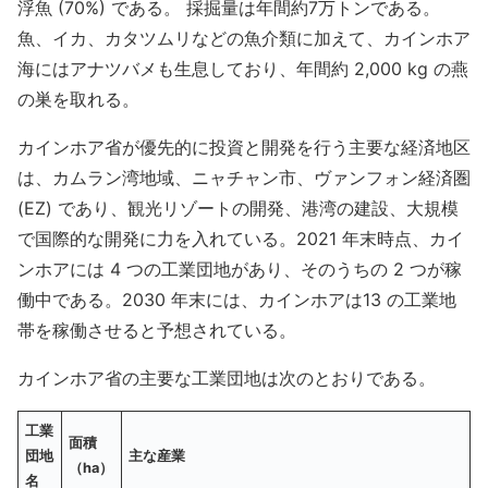
浮魚 (70%) である。 採掘量は年間約7万トンである。
魚、イカ、カタツムリなどの魚介類に加えて、カインホア
海にはアナツバメも生息しており、年間約 2,000 kg の燕
の巣を取れる。
カインホア省が優先的に投資と開発を行う主要な経済地区
は、カムラン湾地域、ニャチャン市、ヴァンフォン経済圏
(EZ) であり、観光リゾートの開発、港湾の建設、大規模
で国際的な開発に力を入れている。2021 年末時点、カイ
ンホアには 4 つの工業団地があり、そのうちの 2 つが稼
働中である。2030 年末には、カインホアは13 の工業地
帯を稼働させると予想されている。
カインホア省の主要な工業団地は次のとおりである。
工業
面積
団地
主な産業
（
ha
）
名