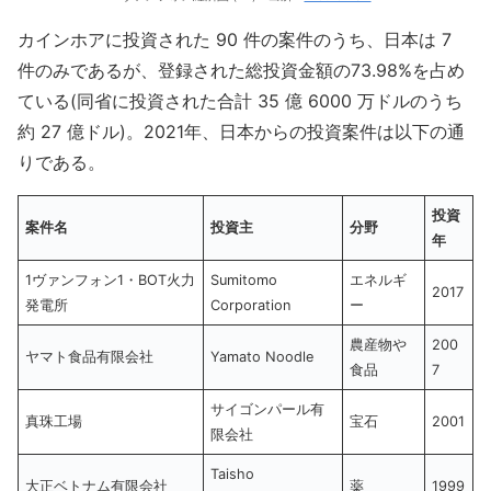
カインホアに投資された 90 件の案件のうち、日本は 7
件のみであるが、登録された総投資金額の73.98%を占め
ている(同省に投資された合計 35 億 6000 万ドルのうち
約 27 億ドル)。2021年、日本からの投資案件は以下の通
りである。
投資
案件名
投資主
分野
年
1ヴァンフォン1・BOT火力
Sumitomo
エネルギ
2017
発電所
Corporation
ー
農産物や
200
ヤマト食品有限会社
Yamato Noodle
食品
7
サイゴンパール有
真珠工場
宝石
2001
限会社
Taisho
大正ベトナム有限会社
薬
1999