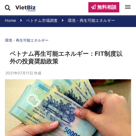
menu
無料相談
Home
ベトナム市場調査
環境・再生可能エネルギー
環境・再生可能エネルギー
ベトナム再生可能エネルギー：FIT制度以
外の投資奨励政策
2021年07月11日
作成