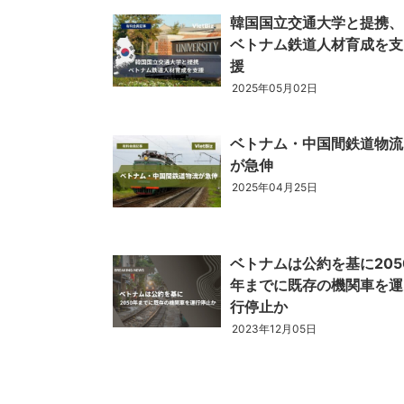
韓国国立交通大学と提携、
ベトナム鉄道人材育成を支
ベトナム進出
援
会社設立
2025年05月02日
外資規制
財務・会計
ベトナム・中国間鉄道物流
税制
が急伸
補助金・助成金
2025年04月25日
ベトナムで働く・仕
ベトナムは公約を基に205
年までに既存の機関車を運
行停止か
2023年12月05日