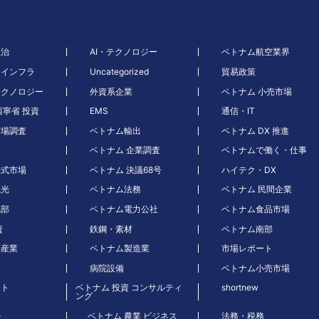
政治
AI・テクノロジー
ベトナム航空業界
・インフラ
Uncategorized
貿易政策
テクノロジー
外資系企業
ベトナム 小売市場
西寧省 投資
EMS
通信・IT
市場調査
ベトナム輸出
ベトナム DX 推進
ベトナム 企業調査
ベトナムで働く・仕事
株式市場
ベトナム 決議68号
ハイテク・DX
観光
ベトナム法務
ベトナム 民間企業
北部
ベトナム電力公社
ベトナム食品市場
資
鉄鋼・素材
ベトナム南部
品産業
ベトナム製造業
市場レポート
病院設備
ベトナム小売市場
ート
ベトナム 投資 コンサルティ
shortnew
ング
ル
ベトナム 農業 ビジネス
法務・税務