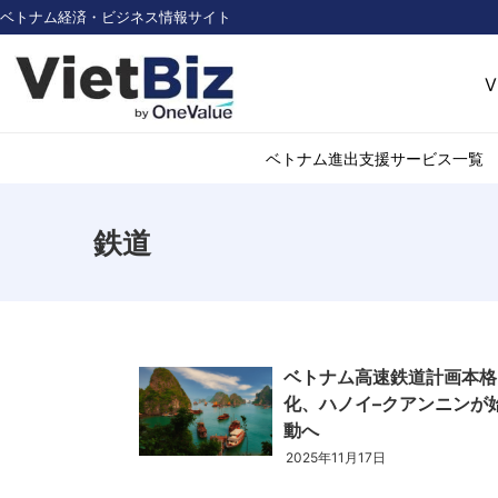
ベトナム経済・ビジネス情報サイト
V
ベトナム進出支援サービス一覧
鉄道
ベトナム市場調査
環境・再生可能
医薬品・ヘルス
日用消費・小売
デジタル経済・I
ベトナム高速鉄道計画本格
不動産・建設
化、ハノイ–クアンニンが
物流・倉庫
動へ
アパレル
2025年11月17日
加工食品
化学・素材