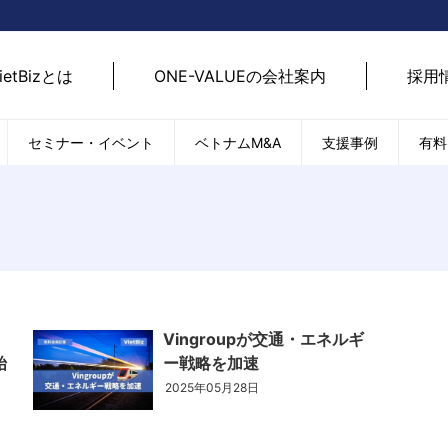
ietBizとは
ONE-VALUEの会社案内
採用
セミナー・イベント
ベトナムM&A
支援事例
有料
ベトナム経済
ベトナム
エネルギー
経済動向
路開拓
ケア
貿易・輸出入
現地
SDGs・ESG
デジ
T
外国直接投資（FDI）
we
Vingroupが交通・エネルギ
新型コロナの影響
SNS
始
ー戦略を加速
EC
2025年05月28日