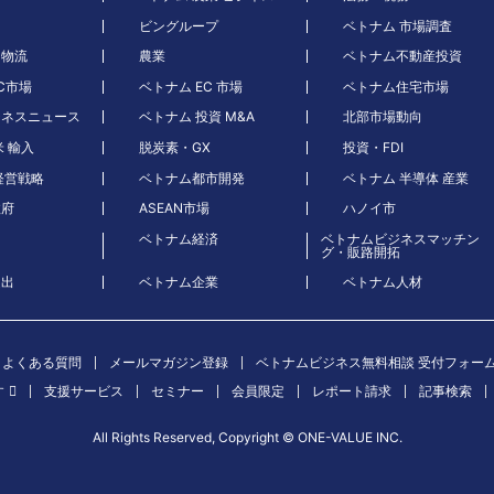
ビングループ
ベトナム 市場調査
・物流
農業
ベトナム不動産投資
C市場
ベトナム EC 市場
ベトナム住宅市場
ジネスニュース
ベトナム 投資 M&A
北部市場動向
米 輸入
脱炭素・GX
投資・FDI
経営戦略
ベトナム都市開発
ベトナム 半導体 産業
政府
ASEAN市場
ハノイ市
ベトナム経済
ベトナムビジネスマッチン
グ・販路開拓
進出
ベトナム企業
ベトナム人材
よくある質問
メールマガジン登録
ベトナムビジネス無料相談 受付フォー
す
支援サービス
セミナー
会員限定
レポート請求
記事検索
All Rights Reserved, Copyright ©︎ ONE-VALUE INC.