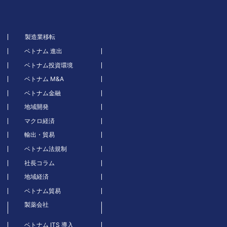
製造業移転
ベトナム 進出
ベトナム投資環境
ベトナム M&A
ベトナム金融
地域開発
マクロ経済
輸出・貿易
ベトナム法規制
社長コラム
地域経済
ベトナム貿易
製薬会社
ベトナム ITS 導入