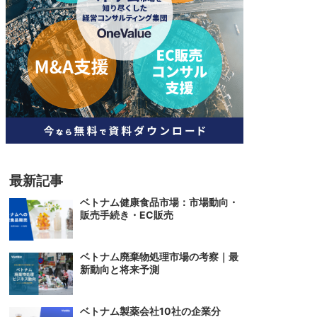
人材
ベトナム一般概況
技能
ベトナムでの生活
人材・エンジニア
文化・社会
政治
最新記事
ベトナム健康食品市場：市場動向・
販売手続き・EC販売
ベトナム廃棄物処理市場の考察｜最
新動向と将来予測
ベトナム製薬会社10社の企業分