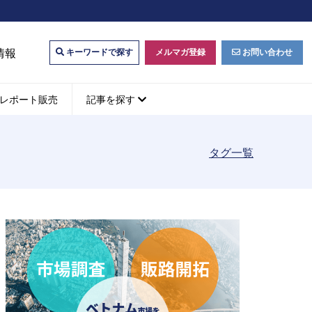
情報
メルマガ登録
お問い合わせ
キーワードで探す
レポート販売
記事を探す
タグ一覧
ビジネスマッチング・販
ベトナムM&A
M&A動向
パートナー探索
ベトナム企業買収・出資
タルマーケティング・
b広告