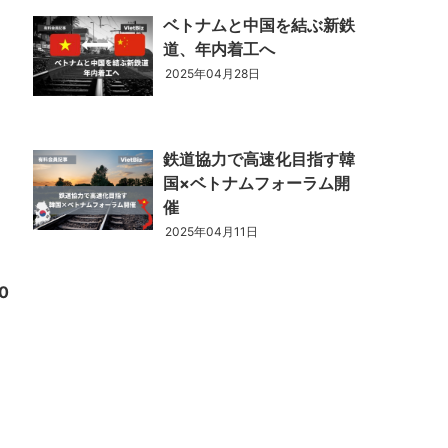
ベトナムと中国を結ぶ新鉄
道、年内着工へ
ベトナム企業
ベトナム
2025年04月28日
ベトナム企業動向
特定
スタートアップ企業
高度
鉄道協力で高速化目指す韓
国×ベトナムフォーラム開
催
2025年04月11日
事
ベトナム業界地図
0