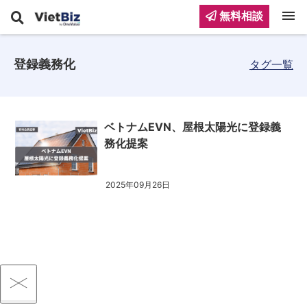
menu
無料相談
登録義務化
タグ一覧
ベトナムEVN、屋根太陽光に登録義
務化提案
2025年09月26日