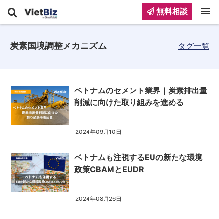
menu
無料相談
炭素国境調整メカニズム
タグ一覧
ベトナムのセメント業界｜炭素排出量
削減に向けた取り組みを進める
2024年09月10日
ベトナムも注視するEUの新たな環境
政策CBAMとEUDR
2024年08月26日