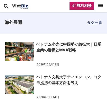
menu
無料相談
海外展開
タグ一覧
ベトナム小売に中国勢が急拡大｜日系
企業の勝機とM&A戦略
2026年05月19日
ベトナム文具大手ティエンロン、コク
ヨ提携の基本方針を説明
2026年01月14日