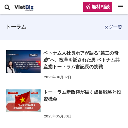
menu
無料相談
トーラム
タグ一覧
ベトナム人社長ホアが語る“第二の奇
跡”へ、改革を託された男 ベトナム共
産党トー・ラム書記長の挑戦
2025年06月02日
トー・ラム新政権が描く成長戦略と投
資機会
2025年05月30日