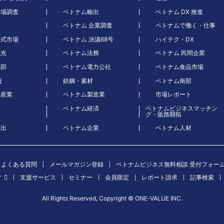
市場調査
ベトナム輸出
ベトナム DX 推進
ベトナム 企業調査
ベトナムで働く・仕事
株式市場
ベトナム 決議68号
ハイテク・DX
観光
ベトナム法務
ベトナム 民間企業
北部
ベトナム電力公社
ベトナム食品市場
資
鉄鋼・素材
ベトナム南部
品産業
ベトナム製造業
市場レポート
ベトナム経済
ベトナムビジネスマッチン
グ・販路開拓
進出
ベトナム企業
ベトナム人材
よくある質問
メールマガジン登録
ベトナムビジネス無料相談 受付フォー
す
支援サービス
セミナー
会員限定
レポート請求
記事検索
All Rights Reserved, Copyright ©︎ ONE-VALUE INC.