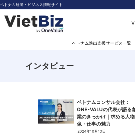
ベトナム経済・ビジネス情報サイト
V
ベトナム進出支援サービス一覧
インタビュー
ベトナム市場調査
環境・再生可能
医薬品・ヘルス
日用消費・小売
デジタル経済・I
ベトナムコンサル会社：
不動産・建設
ONE-VALUの代表が語る
物流・倉庫
業のきっかけ｜求める人物
アパレル
像・仕事の魅力
加工食品
2024年10月10日
化学・素材