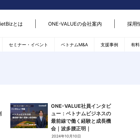
ietBizとは
ONE-VALUEの会社案内
採用
セミナー・イベント
ベトナムM&A
支援事例
有料
ベトナム経済
ベトナム
エネルギー
経済動向
路開拓
ケア
貿易・輸出入
現地
SDGs・ESG
デジ
T
外国直接投資（FDI）
we
ONE-VALUE社員インタビ
新型コロナの影響
SNS
創
ュー：ベトナムビジネスの
EC
最前線で働く経験と成長機
会｜波多腰正明｜
2024年10月10日