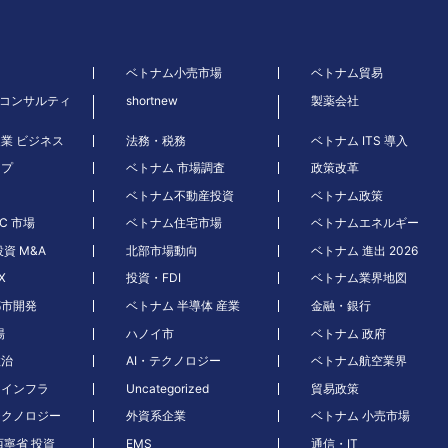
ベトナム小売市場
ベトナム貿易
 コンサルティ
shortnew
製薬会社
農業 ビジネス
法務・税務
ベトナム ITS 導入
ープ
ベトナム 市場調査
政策改革
ベトナム不動産投資
ベトナム政策
C 市場
ベトナム住宅市場
ベトナムエネルギー
資 M&A
北部市場動向
ベトナム 進出 2026
X
投資・FDI
ベトナム業界地図
都市開発
ベトナム 半導体 産業
金融・銀行
場
ハノイ市
ベトナム 政府
政治
AI・テクノロジー
ベトナム航空業界
・インフラ
Uncategorized
貿易政策
テクノロジー
外資系企業
ベトナム 小売市場
西寧省 投資
EMS
通信・IT