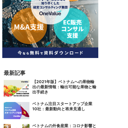
人材
ベトナム一般概況
技能
ベトナムでの生活
人材・エンジニア
文化・社会
政治
最新記事
【2021年版】ベトナムへの果物輸
出の最新情報：輸出可能な果物と輸
出手続き
ベトナム注目スタートアップ企業
10社：最新動向と将来見通し
ベトナムの外食産業：コロナ影響と