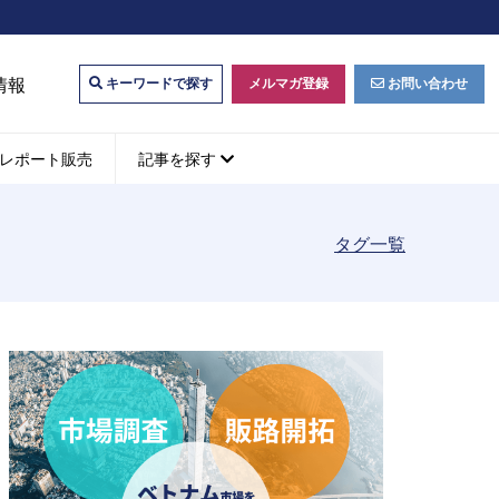
情報
メルマガ登録
お問い合わせ
キーワードで探す
レポート販売
記事を探す
タグ一覧
ビジネスマッチング・販
ベトナムM&A
M&A動向
パートナー探索
ベトナム企業買収・出資
タルマーケティング・
b広告