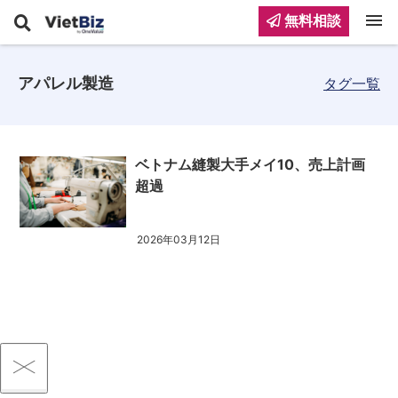
menu
無料相談
アパレル製造
タグ一覧
ベトナム縫製大手メイ10、売上計画
超過
2026年03月12日