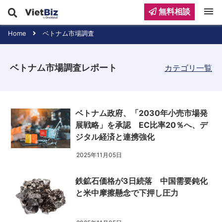
menu
無料相談
Home
ベトナム市場調査
ベトナム市場調査レポート
カテゴリ一覧
ベトナム政府、「2030年小売市場発
展戦略」を承認 EC比率20％へ、デ
ジタル経済と連携強化
2025年11月05日
鉄鉱石価格が3日続落 中国需要鈍化
と米中摩擦懸念で下押し圧力