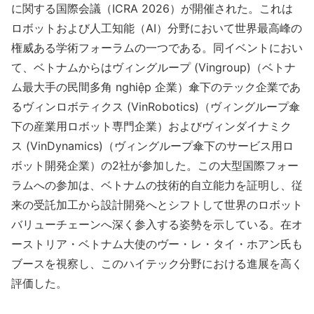
に関する国際会議（ICRA 2026）が開催された。これは
ロボットおよび人工知能（AI）分野において世界最高峰の
権威ある学術フォーラムの一つである。同イベントにおい
て、ベトナムからはヴィングループ (Vingroup)（ベトナ
ム最大手の民間多角 nghiệp 企業）傘下のテック企業であ
るヴィンロボティクス (VinRobotics)（ヴィングループ傘
下の産業用ロボット専門企業）およびヴィンダイナミク
ス (VinDynamics)（ヴィングループ傘下のサービス用ロ
ボット開発企業）の2社が参加した。この大型国際フォー
ラムへの参加は、ベトナムの技術的自立能力を証明し、従
来の受託加工から設計開発へとシフトして世界のロボット
バリューチェーンへ深く参入する姿勢を示している。在オ
ーストリア・ベトナム大使のヴー・レ・タイ・ホアン氏も
ブースを視察し、このハイテック分野における進展を高く
評価した。