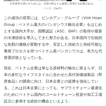
日本基準を満たすためには、水質や餌なども厳密に管理する必要がある。
ソース：DanTri
この成功の背景には、ビンホアン・グループ（Vinh Hoan
Group：ベトナム最大のパンガシウス輸出企業）をはじめ
とする国内大手が、国際認証（ASC、BAP）の取得や最新
の冷凍技術を導入してきた努力がある。日本国内で伝統的
な魚類の価格が変動する中、安定した供給力と持続可能な
養殖プロセスを持つベトナム産パンガシウスは、有力な代
替選択肢となっている。
現在、ベトナム企業は単なる原材料の輸出に留まらず、日
本の多忙なライフスタイルに合わせた高付加価値製品（即
席食品）の開発に向け、日本企業との提携を強化してい
る。これは日本企業にとっても、サプライチェーン最適化
のためにベトナム国内のコールドチェーン投資や加工工場
設立に参画する絶好の機会といえよう。