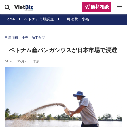
menu
無料相談
Home
ベトナム市場調査
日用消費・小売
日用消費・小売
加工食品
ベトナム産パンガシウスが日本市場で浸透
2026年05月25日
作成